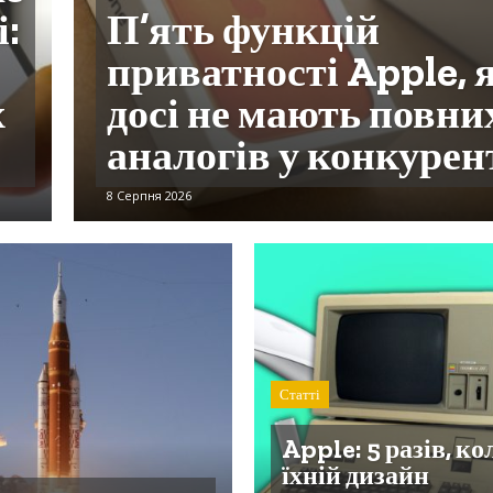
:
П’ять функцій
приватності Apple, 
х
досі не мають повни
аналогів у конкурен
8 Серпня 2026
Статті
Apple: 5 разів, ко
їхній дизайн