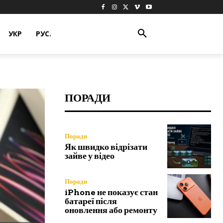
УКР
РУС.
ПОРАДИ
Поради
Як швидко відрізати
зайве у відео
Поради
iPhone не показує стан
батареї після
оновлення або ремонту