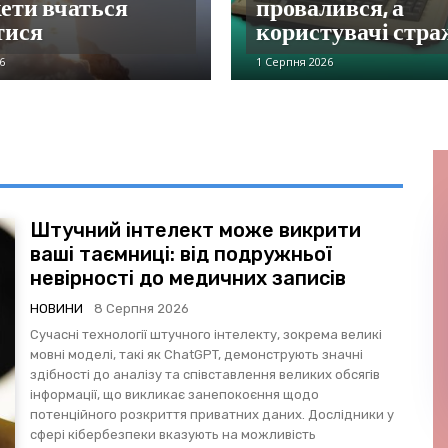
ети вчаться
провалився, а
тися
користувачі стр
6
1 Серпня 2026
Штучний інтелект може викрити
ваші таємниці: від подружньої
невірності до медичних записів
НОВИНИ
8 Серпня 2026
Сучасні технології штучного інтелекту, зокрема великі
мовні моделі, такі як ChatGPT, демонструють значні
здібності до аналізу та співставлення великих обсягів
інформації, що викликає занепокоєння щодо
потенційного розкриття приватних даних. Дослідники у
сфері кібербезпеки вказують на можливість