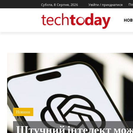
По
Субота, 8 Серпня, 2026
Увійти / приєднатися
НОВ
Новини
Штучний інтелект мо