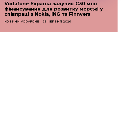
Vodafone Україна залучив €30 млн
фінансування для розвитку мережі у
співпраці з Nokia, ING та Finnvera
НОВИНИ VODAFONE
26 ЧЕРВНЯ 2026