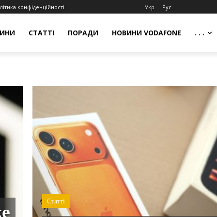
літика конфіденційності
Укр
Рус.
ИНИ
СТАТТІ
ПОРАДИ
НОВИНИ VODAFONE
. . .
Статті
же