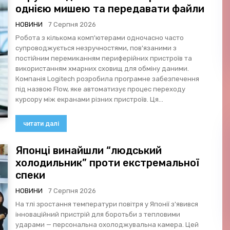
однією мишею та передавати файли
НОВИНИ
7 Серпня 2026
Робота з кількома комп'ютерами одночасно часто
супроводжується незручностями, пов'язаними з
постійним перемиканням периферійних пристроїв та
використанням хмарних сховищ для обміну даними.
Компанія Logitech розробила програмне забезпечення
під назвою Flow, яке автоматизує процес переходу
курсору між екранами різних пристроїв. Ця...
читати далі
Японці винайшли “людський
холодильник” проти екстремальної
спеки
НОВИНИ
7 Серпня 2026
На тлі зростання температури повітря у Японії з'явився
інноваційний пристрій для боротьби з тепловими
ударами — персональна охолоджувальна камера. Цей