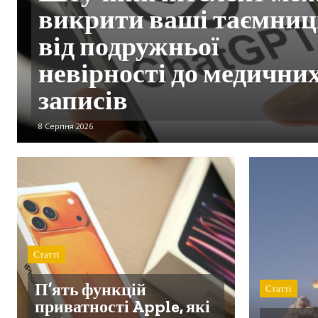
викрити ваші таємниці
від подружньої
невірності до медични
записів
8 Серпня 2026
Статті
П’ять функцій
Статті
приватності Apple, які