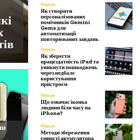
Поради
Як створити
які
персоналізованих
помічників Gemini
Gems для
х
автоматизації
повторюваних завдань
тів
Поради
Як зберегти
працездатність iPad та
уникнути пошкоджень
через недбале
користування
пристроєм
Поради
Що означає іконка
людини біля часу на
iPhone?
ли
Поради
Методи збереження
ємності акумулятора