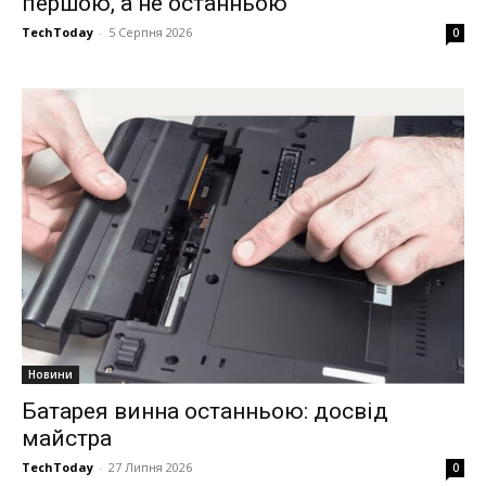
першою, а не останньою
TechToday
-
5 Серпня 2026
0
Новини
Батарея винна останньою: досвід
майстра
TechToday
-
27 Липня 2026
0