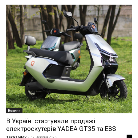
Новини
В Україні стартували продажі
електроскутерів YADEA GT35 та E8S
TechToday
-
12 Червня 2026
0