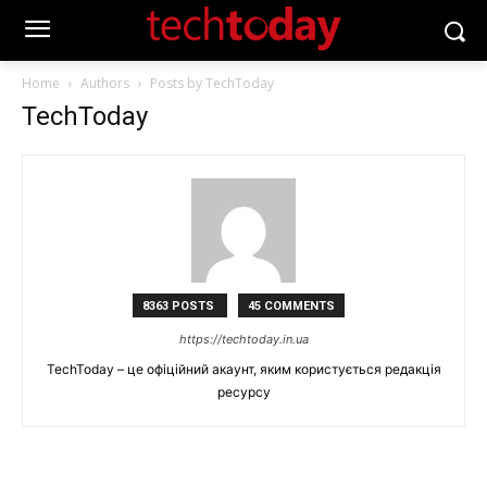
Home
Authors
Posts by TechToday
TechToday
8363 POSTS
45 COMMENTS
https://techtoday.in.ua
TechToday – це офіційний акаунт, яким користується редакція
ресурсу