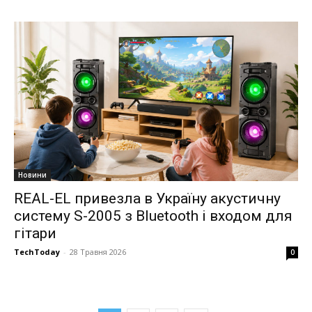
Новини
REAL-EL привезла в Україну акустичну
систему S-2005 з Bluetooth і входом для
гітари
TechToday
-
28 Травня 2026
0