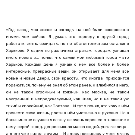
«Год назад моя жизнь и взгляды на неё были совершенно
иными, чем сейчас. Я думал, что перееду в другой город
работать, жить, созидать, но по обстоятельствам остался в
Харькове. Я ездил по различным странам, городам, узнавал
много нового и… понял, что самый мой любимый город – это
Харьков. Каждый день я узнаю о нём всё более и более
интересные, прекрасные вещи, он открывает для меня всё
новые и новые двери, свои красоты, что иногда приходится
поражаться, почему не знал об этом ранее. Я влюбился в него:
он не такой огромный и грязный, как Москва, не такой
наигранный и непредсказуемый, как Киев, но и не такой уж
тихий и спокойный, как Полтава… И тут я понял, что хочу в нём
провести свою жизнь, расти в нём умственно и духовно. Но в
большинстве случаев я слышу не очень хорошее отношение к
нему: серый город, депрессивная масса людей, унылые лица…
а я его уже видел другим… И здесь появилась у меня мысль