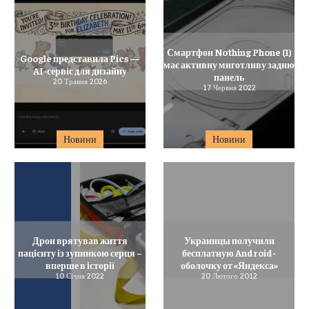
Смартфон Nothing Phone (1)
Google представила Pics —
має активну миготливу задню
AI-сервіс для дизайну
панель
20 Травня 2026
17 Червня 2022
Новини
Новини
Дрон врятував життя
Украинцы получили
пацієнту із зупинкою серця –
бесплатную Android-
вперше в історії
оболочку от «Яндекса»
10 Січня 2022
20 Лютого 2012