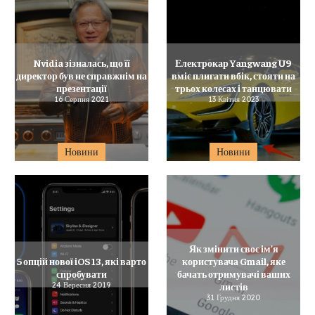
Nvidia зізналась, що її
Електрокар Yangwang U9
директор був не справжнім на
вміє плигати вбік, стояти на
презентації
трьох колесах і танцювати
16 Серпня 2021
13 Квітня 2023
Новини
Новини
Як змінити своє ім’я
5 опцій нової iOS 13, які варто
користувача Gmail, яке
спробувати
бачать отримувачі ваших
24 Вересня 2019
листів
31 Грудня 2020