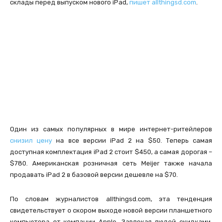
склады перед выпуском нового iPad,
пишет allthingsd.com
.
Один из самых популярных в мире интернет-ритейлеров
снизил цену
на все версии iPad 2 на $50. Теперь самая
доступная комплектация iPad 2 стоит $450, а самая дорогая –
$780. Американская розничная сеть Meijer также начала
продавать iPad 2 в базовой версии дешевле на $70.
По словам журналистов allthingsd.com, эта тенденция
свидетельствует о скором выходе новой версии планшетного
компьютера от компании Apple. Завлекая людей скидками,