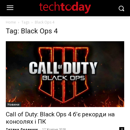
Home
Tags
Black Ops 4
Tag: Black Ops 4
Новини
Call of Duty: Black Ops 4 б’є рекорди на
консолях і ПК
Тетяна Деденчук
-
17 Жовтня 2018
0