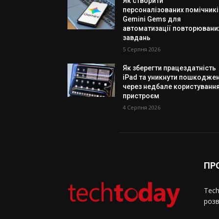
Як створити
персоналізованих помічникі
Gemini Gems для
автоматизації повторювани
завдань
5 Серпня 2026
Як зберегти працездатність
iPad та уникнути пошкодже
через недбале користуванн
пристроєм
4 Серпня 2026
ПР
Tech
розв