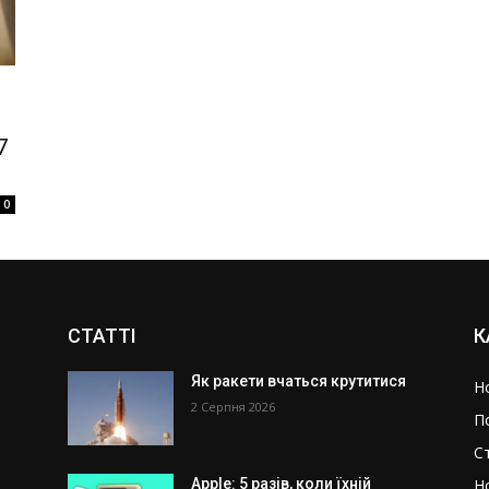
7
0
СТАТТІ
К
Як ракети вчаться крутитися
Н
о
2 Серпня 2026
П
С
Н
Apple: 5 разів, коли їхній