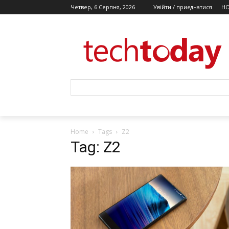
Четвер, 6 Серпня, 2026
Увійти / приєднатися
Н
Home
Tags
Z2
Tag: Z2