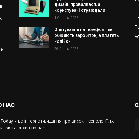
дизайн провалився, а
в
T
користувачі страждали
T
1 Серпня 2026
х
T
Опитування на телефоні: як
обіцяють заробіток, а платять
V
копійки
26 Липня 2026
нь
я
О НАС
С
Today – це інтернет-видання про високі технології, їх
иток та вплив на нас