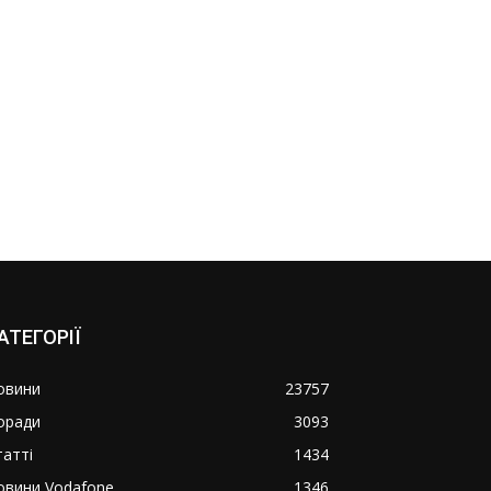
АТЕГОРІЇ
овини
23757
оради
3093
татті
1434
овини Vodafone
1346