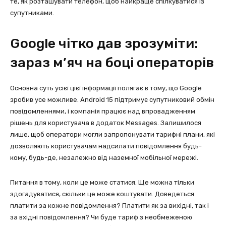
те, як розташувати телефон, щоб найкраще спілкуватися із
супутниками.
Google чітко дав зрозуміти:
зараз м’яч на боці операторів
Основна суть усієї цієї інформації полягає в тому, що Google
зробив усе можливе. Android 15 підтримує супутниковий обмін
повідомленнями, і компанія працює над впровадженням
рішень для користувача в додаток Messages. Залишилося
лише, щоб оператори могли запропонувати тарифні плани, які
дозволяють користувачам надсилати повідомлення будь-
кому, будь-де, незалежно від наземної мобільної мережі.
Питання в тому, коли це може статися. Ще можна тільки
здогадуватися, скільки це може коштувати. Доведеться
платити за кожне повідомлення? Платити як за вихідні, так і
за вхідні повідомлення? Чи буде тариф з необмеженою