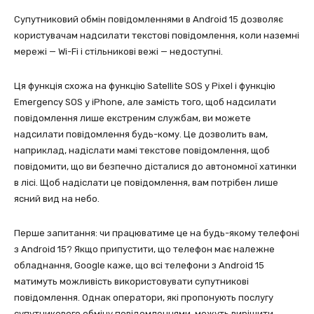
Супутниковий обмін повідомленнями в Android 15 дозволяє
користувачам надсилати текстові повідомлення, коли наземні
мережі — Wi-Fi і стільникові вежі — недоступні.
Ця функція схожа на функцію Satellite SOS у Pixel і функцію
Emergency SOS у iPhone, але замість того, щоб надсилати
повідомлення лише екстреним службам, ви можете
надсилати повідомлення будь-кому. Це дозволить вам,
наприклад, надіслати мамі текстове повідомлення, щоб
повідомити, що ви безпечно дісталися до автономної хатинки
в лісі. Щоб надіслати це повідомлення, вам потрібен лише
ясний вид на небо.
Перше запитання: чи працюватиме це на будь-якому телефоні
з Android 15? Якщо припустити, що телефон має належне
обладнання, Google каже, що всі телефони з Android 15
матимуть можливість використовувати супутникові
повідомлення. Однак оператори, які пропонують послугу
супутникового обміну повідомленнями, можуть вирішити