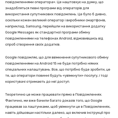
повідомленнями оператора». Це наштовхує на думку, що
знадобляться певні програми від операторів для
використання супутникових повідомлень. Це було б дивно,
оскільки кожен великий оператор і виробники смартфонів,
наприклад, Samsung, перейшли на використання додатку
Google Messages як стандартної програми обміну
повідомленнями на телефонах Android, відмовившись від
спроб створення своїх додатків.
Google повідомляє, що для ввімкнення супутникового обміну
повідомленнями на Android 15 не буде потрібно ніяких
спеціальних налаштувань. Все, що потрібно буде зробити, це
те, що оператори повинні будуть «увімкнути» послугу, і тоді
користувачі отримають до неї доступ.
Теоретично це може працювати прямо в Повідомленнях.
Фактично, ми вже бачили багато доказів того, що Google
працював за лаштунками, щоб увімкнути це в Повідомленнях,
навіть дійшовши настільки далеко, що включив інструкції про