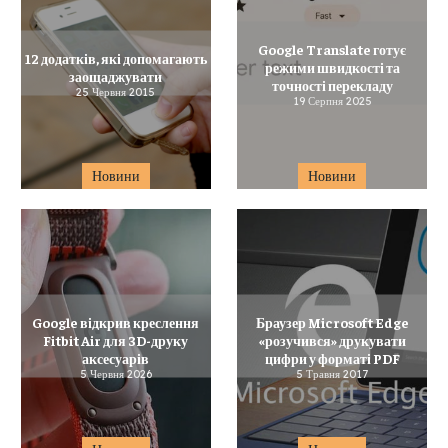
Google Translate готує
12 додатків, які допомагають
режими швидкості та
заощаджувати
точності перекладу
25 Червня 2015
19 Серпня 2025
Новини
Новини
Google відкрив креслення
Браузер Microsoft Edge
Fitbit Air для 3D-друку
«розучився» друкувати
аксесуарів
цифри у форматі PDF
5 Червня 2026
5 Травня 2017