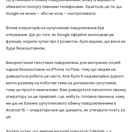
обмежити послугу певними телефонами. Здається, це те, що
Google не може — або не хоче — контролювати.
Вплив операторів на супутникові повідомлення був
очікуваним. Ще до того, як Google офіційно анонсував цю
функцію, ходили чутки про її розвиток, було відомо, що вона не
буде безкоштовною.
Використання текстових повідомлень для екстрених служб
наразі безкоштовне на iPhone та Pixel, тому що людям не
доведеться робити це часто. Але було б надзвичайно дорого
вести розмову на побутові теми за допомогою супутників,
тому це просто неможливо. Вам доведеться заплатити своєму
оператору за цю привілей, і це, мабуть, головна причина, чому
ми ще не бачимо супутникового обміну повідомленнями в
Android 15 — оператори все ще думають, як стягувати плату за
це.
Ходять чутки, що американський оператор T-Mobile — у