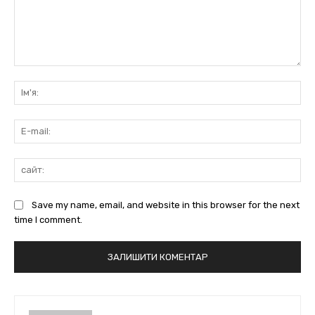
коментарі:
Ім'
E-
mai
сай
Save my name, email, and website in this browser for the next
time I comment.