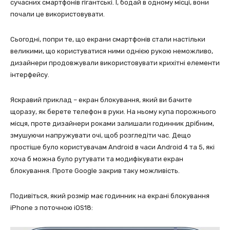
сучасних смартфонів гігантські. І, бодай в одному місці, вони
почали це використовувати.
Сьогодні, попри те, що екрани смартфонів стали настільки
великими, що користуватися ними однією рукою неможливо,
дизайнери продовжували використовувати крихітні елементи
інтерфейсу.
Яскравий приклад – екран блокування, який ви бачите
щоразу, як берете телефон в руки. На ньому купа порожнього
місця, проте дизайнери роками залишали годинник дрібним,
змушуючи напружувати очі, щоб розгледіти час. Дещо
простіше було користувачам Android в часи Android 4 та 5, які
хоча б можна було рутувати та модифікувати екран
блокування. Проте Google закрив таку можливість.
Подивіться, який розмір має годинник на екрані блокування
iPhone з поточною iOS18: