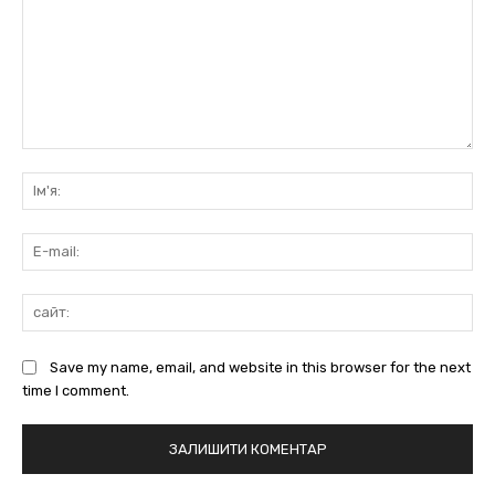
коментарі:
Ім'
E-
mai
сай
Save my name, email, and website in this browser for the next
time I comment.