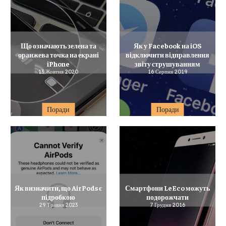
Що означають зелена та
Як у Facebook на iOS
оранжева точка на екрані
відключити відправлення
iPhone
звіту струшуванням
13 Жовтня 2020
16 Серпня 2019
Поради
Поради
Як визначити, що AirPods є
Смартфони LeEco можуть
підробкою
подорожчати
29 Травня 2023
7 Грудня 2016