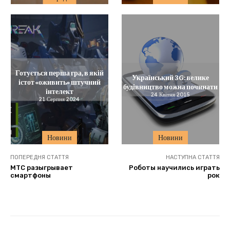
Готується перша гра, в якій
Український 3G: велике
істот «оживить» штучний
будівництво можна починати
інтелект
24 Квітня 2015
21 Серпня 2024
Новини
Новини
ПОПЕРЕДНЯ СТАТТЯ
НАСТУПНА СТАТТЯ
МТС разыгрывает
Роботы научились играть
смартфоны
рок