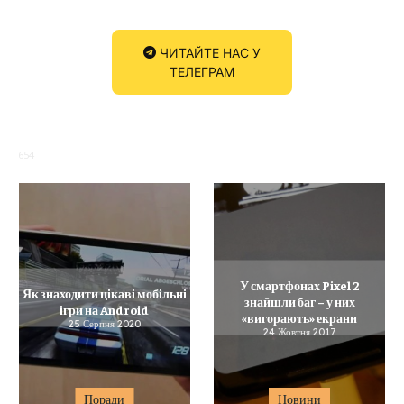
ЧИТАЙТЕ НАС У
ТЕЛЕГРАМ
654
У смартфонах Pixel 2
Як знаходити цікаві мобільні
знайшли баг – у них
ігри на Android
«вигорають» екрани
25 Серпня 2020
24 Жовтня 2017
Поради
Новини