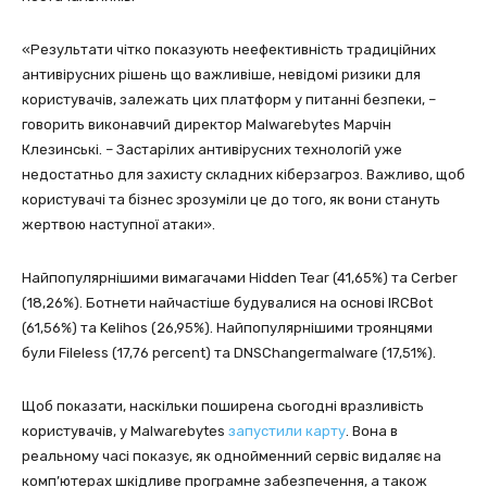
«Результати чітко показують неефективність традиційних
антивірусних рішень що важливіше, невідомі ризики для
користувачів, залежать цих платформ у питанні безпеки, –
говорить виконавчий директор Malwarebytes Марчін
Клезинські. – Застарілих антивірусних технологій уже
недостатньо для захисту складних кіберзагроз. Важливо, щоб
користувачі та бізнес зрозуміли це до того, як вони стануть
жертвою наступної атаки».
Найпопулярнішими вимагачами Hidden Tear (41,65%) та Cerber
(18,26%). Ботнети найчастіше будувалися на основі IRCBot
(61,56%) та Kelihos (26,95%). Найпопулярнішими троянцями
були Fileless (17,76 percent) та DNSChangermalware (17,51%).
Щоб показати, наскільки поширена сьогодні вразливість
користувачів, у Malwarebytes
запустили карту
. Вона в
реальному часі показує, як однойменний сервіс видаляє на
комп’ютерах шкідливе програмне забезпечення, а також