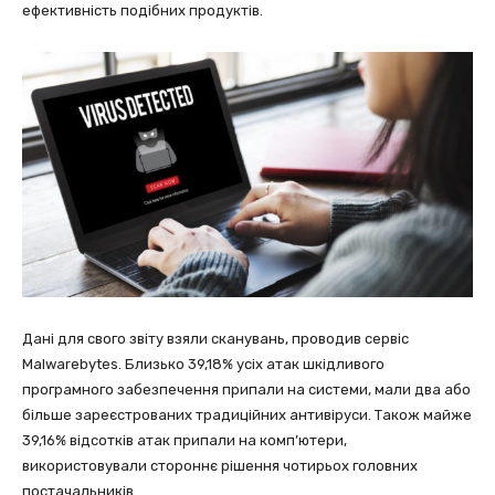
ефективність подібних продуктів.
Дані для свого звіту взяли сканувань, проводив сервіс
Malwarebytes. Близько 39,18% усіх атак шкідливого
програмного забезпечення припали на системи, мали два або
більше зареєстрованих традиційних антивіруси. Також майже
39,16% відсотків атак припали на комп’ютери,
використовували стороннє рішення чотирьох головних
постачальників.