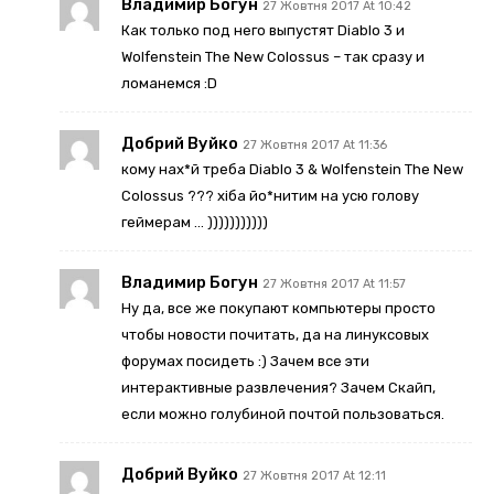
Владимир Богун
27 Жовтня 2017 At 10:42
Как только под него выпустят Diablo 3 и
Wolfenstein The New Colossus – так сразу и
ломанемся :D
Добрий Вуйко
27 Жовтня 2017 At 11:36
кому нах*й треба Diablo 3 & Wolfenstein The New
Colossus ??? хіба йо*нитим на усю голову
геймерам … )))))))))))
Владимир Богун
27 Жовтня 2017 At 11:57
Ну да, все же покупают компьютеры просто
чтобы новости почитать, да на линуксовых
форумах посидеть :) Зачем все эти
интерактивные развлечения? Зачем Скайп,
если можно голубиной почтой пользоваться.
Добрий Вуйко
27 Жовтня 2017 At 12:11