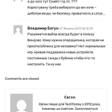
а до чого тут Скайп і тд.тп. ???
Користувачу треба вибирати що він хоче –
дибілізм вінди, чи безпеку, приватність в Linux …
Владимир Богун
27 Жовтня 2017 At 12:19
Разумеется выбор всегда будет в пользу
Виндовс. Кому нужна операционка, которая не
приспособлена для человека? Нет нормальных
игр, кривая поддержка новых устройств,
постоянные танцы с бубном чтобы что-то
настроить. Та ну нах.
Comments are closed.
Євген
Євген пише для TechToday з 2012 року.
Інженер за освітою. Захоплюється