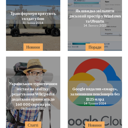
Як швидко звільнити
Трансформери врятують
дисковий простір у Windows
солдат у бою
та Ubuntu
31 Липня 2014
14 Лютого 2022
Новини
Поради
Українським туристичним
містам на замітку:
Google видалив «хмару»,
редагування Wikipedia
залишивши пенсіонерів без
додатково приносить до
$125 млрд
160 000 євро на рік
14 Травня 2024
26 Вересня 2020
Статті
Новини