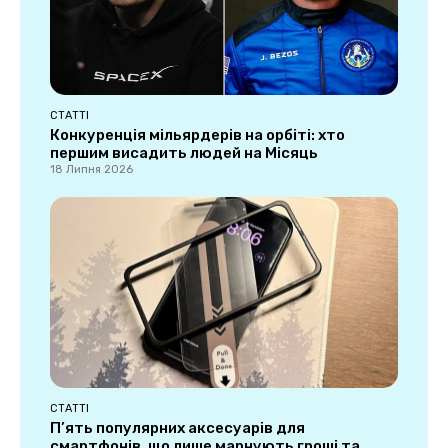
СТАТТІ
Конкуренція мільярдерів на орбіті: хто
першим висадить людей на Місяць
18 Липня 2026
СТАТТІ
П’ять популярних аксесуарів для
смартфонів, що лише марнують гроші та