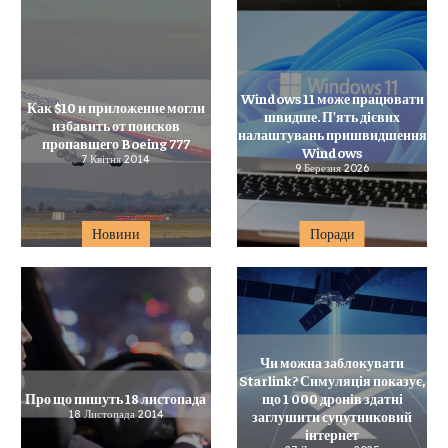
Windows 11 може працювати
Как $10 и приложение могли
швидше. П’ять дієвих
избавить от поисков
налаштувань пришвидшення
пропавшего Boeing 777
Windows
7 Квітня 2014
9 Березня 2026
Новини
Поради
Чи можна заблокувати
Starlink? Симуляція показує,
Про що пишуть 18 листопада
що 1 000 дронів здатні
18 Листопада 2014
заглушити супутниковий
інтернет