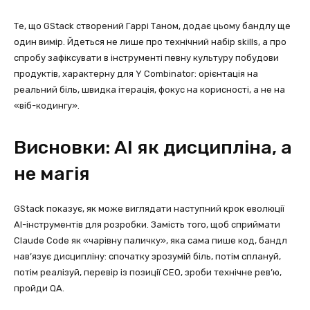
Те, що GStack створений Гаррі Таном, додає цьому бандлу ще
один вимір. Йдеться не лише про технічний набір skills, а про
спробу зафіксувати в інструменті певну культуру побудови
продуктів, характерну для Y Combinator: орієнтація на
реальний біль, швидка ітерація, фокус на корисності, а не на
«віб-кодингу».
Висновки: AI як дисципліна, а
не магія
GStack показує, як може виглядати наступний крок еволюції
AI-інструментів для розробки. Замість того, щоб сприймати
Claude Code як «чарівну паличку», яка сама пише код, бандл
нав’язує дисципліну: спочатку зрозумій біль, потім сплануй,
потім реалізуй, перевір із позиції CEO, зроби технічне рев’ю,
пройди QA.