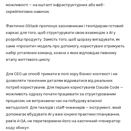
можливості — на кшталт інфраструктурних або веб-
скрейпінгових навичок.
Фактично GStack пропонує засновникам і техлідерам готовий
каркас для того, щоб структурувати свою взаємодію з AI у
розробці продукту. Замість того, щоб щоразу вигадувати, як
саме «просити» модель про допомогу, користувачі отримують
набір усталених команд, кожна з яких відповідає певному
етапу життєвого циклу.
Для CEO це спосіб тримати в полі зору бізнес-контекст і не
дозволяти технічним деталям відриватися від реальних
потреб користувачів. Для перших користувачів Claude Code —
можливість одразу почати працювати за структурованим
процесом, не витрачаючи час на побудову власної
методології. Для техлідів і staff-інженерів — інструмент, який
допомагає вбудувати AI у вже існуючі практики планування,
рев’ю й QA, не перетворюючи його на хаотичний «генератор
коду збоку».