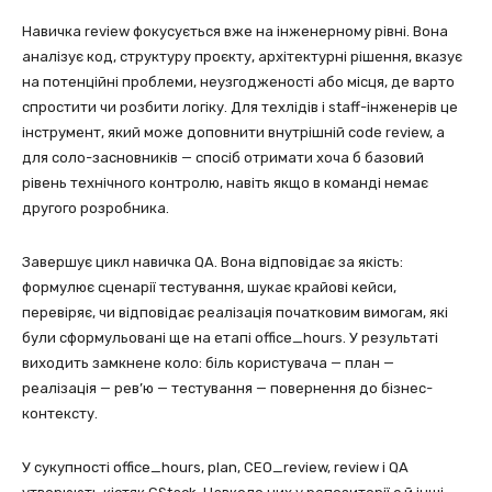
Навичка review фокусується вже на інженерному рівні. Вона
аналізує код, структуру проєкту, архітектурні рішення, вказує
на потенційні проблеми, неузгодженості або місця, де варто
спростити чи розбити логіку. Для техлідів і staff-інженерів це
інструмент, який може доповнити внутрішній code review, а
для соло-засновників — спосіб отримати хоча б базовий
рівень технічного контролю, навіть якщо в команді немає
другого розробника.
Завершує цикл навичка QA. Вона відповідає за якість:
формулює сценарії тестування, шукає крайові кейси,
перевіряє, чи відповідає реалізація початковим вимогам, які
були сформульовані ще на етапі office_hours. У результаті
виходить замкнене коло: біль користувача — план —
реалізація — рев’ю — тестування — повернення до бізнес-
контексту.
У сукупності office_hours, plan, CEO_review, review і QA