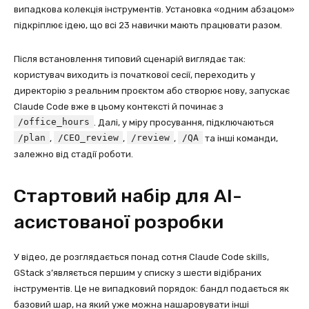
випадкова колекція інструментів. Установка «одним абзацом»
підкріплює ідею, що всі 23 навички мають працювати разом.
Після встановлення типовий сценарій виглядає так:
користувач виходить із початкової сесії, переходить у
директорію з реальним проєктом або створює нову, запускає
Claude Code вже в цьому контексті й починає з
/office_hours
. Далі, у міру просування, підключаються
/plan
/CEO_review
/review
/QA
,
,
,
та інші команди,
залежно від стадії роботи.
Стартовий набір для AI-
асистованої розробки
У відео, де розглядається понад сотня Claude Code skills,
GStack з’являється першим у списку з шести відібраних
інструментів. Це не випадковий порядок: бандл подається як
базовий шар, на який уже можна нашаровувати інші