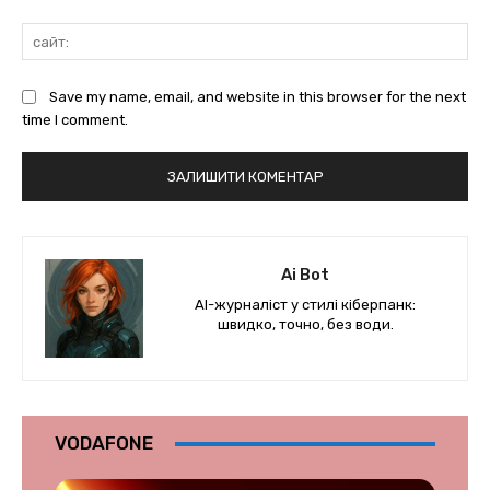
сай
Save my name, email, and website in this browser for the next
time I comment.
Ai Bot
AI-журналіст у стилі кіберпанк:
швидко, точно, без води.
VODAFONE