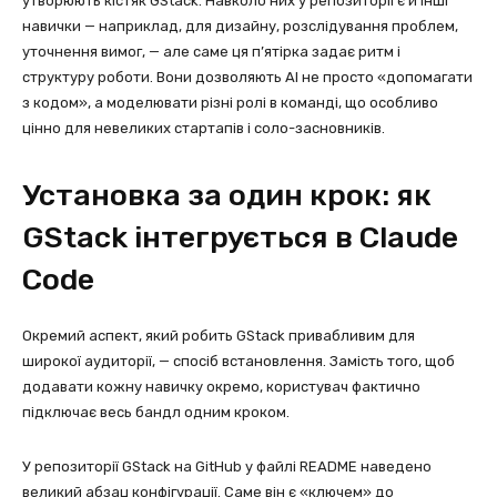
утворюють кістяк GStack. Навколо них у репозиторії є й інші
навички — наприклад, для дизайну, розслідування проблем,
уточнення вимог, — але саме ця п’ятірка задає ритм і
структуру роботи. Вони дозволяють AI не просто «допомагати
з кодом», а моделювати різні ролі в команді, що особливо
цінно для невеликих стартапів і соло-засновників.
Установка за один крок: як
GStack інтегрується в Claude
Code
Окремий аспект, який робить GStack привабливим для
широкої аудиторії, — спосіб встановлення. Замість того, щоб
додавати кожну навичку окремо, користувач фактично
підключає весь бандл одним кроком.
У репозиторії GStack на GitHub у файлі README наведено
великий абзац конфігурації. Саме він є «ключем» до