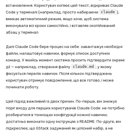
встановлення. Користувач копіює цей текст, відкриває Claude
claude
Code у терміналі (наприклад, просто набираючи
),
вмикає автоматичний режим, якщо хоче, щоб система
виконувала всі кроки самостійно, і вставляє скопійований
абзац у термінал.
Далі Claude Code бере процес на себе: завантажує необхідні
файли, налаштовує навички, формує список доступних
команд. У якийсь момент система просить підтвердити окремі
claude.md
дії — наприклад, створення файлу
, у якому
фіксується перелік навичок. Після кількох підтверджень
користувач отримує повідомлення, що все готово, і може
починати роботу.
Цей підхід важливий із двох причин. По-перше, він знижує
поріг входу для перших користувачів Claude Code: не потрібно
розбиратися в тонкощах конфігурації кожної навички,
достатньо виконати одну інструкцію з README. По-друге, він
підкреслює, що GStack задуманий як цілісний набір, а не