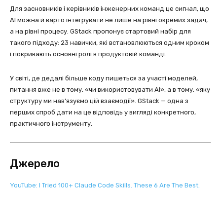
Для засновників і керівників інженерних команд це сигнал, що
AI можна й варто інтегрувати не лише на рівні окремих задач,
а на рівні процесу. GStack пропонує стартовий набір для
такого підходу: 23 навички, які встановлюються одним кроком
і покривають основні ролі в продуктовій команді.
У світі, де дедалі більше коду пишеться за участі моделей,
питання вже не в тому, «чи використовувати AI», а в тому, «яку
структуру ми нав’язуємо цій взаємодії». GStack — одна з
перших спроб дати на це відповідь у вигляді конкретного,
практичного інструменту.
Джерело
YouTube: I Tried 100+ Claude Code Skills. These 6 Are The Best.