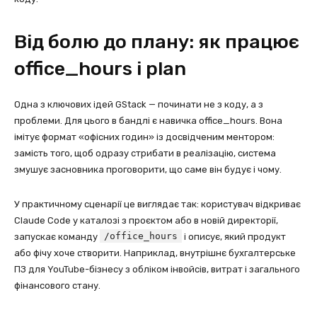
Від болю до плану: як працює
office_hours і plan
Одна з ключових ідей GStack — починати не з коду, а з
проблеми. Для цього в бандлі є навичка office_hours. Вона
імітує формат «офісних годин» із досвідченим ментором:
замість того, щоб одразу стрибати в реалізацію, система
змушує засновника проговорити, що саме він будує і чому.
У практичному сценарії це виглядає так: користувач відкриває
Claude Code у каталозі з проєктом або в новій директорії,
/office_hours
запускає команду
і описує, який продукт
або фічу хоче створити. Наприклад, внутрішнє бухгалтерське
ПЗ для YouTube-бізнесу з обліком інвойсів, витрат і загального
фінансового стану.