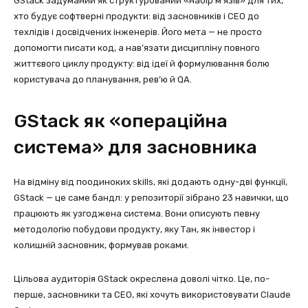
GStack задуманий як структурований «набір м’язів» для тих,
хто будує софтверні продукти: від засновників і CEO до
техлідів і досвідчених інженерів. Його мета — не просто
допомогти писати код, а нав’язати дисципліну повного
життєвого циклу продукту: від ідеї й формулювання болю
користувача до планування, рев’ю й QA.
GStack як «операційна
система» для засновника
На відміну від поодиноких skills, які додають одну-дві функції,
GStack — це саме бандл: у репозиторії зібрано 23 навички, що
працюють як узгоджена система. Вони описують певну
методологію побудови продукту, яку Тан, як інвестор і
колишній засновник, формував роками.
Цільова аудиторія GStack окреслена доволі чітко. Це, по-
перше, засновники та CEO, які хочуть використовувати Claude