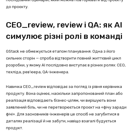
до проєкту.
CEO_review, review і QA: як AI
симулює різні ролі в команді
GStack не обмежується етапом планування. Одна з його
сильних сторін — спроба відтворити повний життєвий цикл
розробки, у якому AI послідовно виступає в різних ролях: CEO,
техліда, рев’юера, QA-інженера.
Навичка CEO_review відповідає за погляд із рівня керівника
продукту. Вона оцінює, наскільки запропонований план або
реалізація відповідають бізнес-цілям, чи вирішують вони
заявлений біль, чи не перетворюється проєкт на «фічу заради
фічі». Для засновників-інженерів це спосіб не загубитися в
деталях реалізації й не забути, навіщо взагалі будується
продукт.