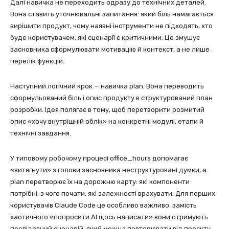
Далі навичка не переходить одразу до технічних деталей.
Вона ставить уточнювальні запитання: який біль намагається
вирішити продукт, чому наявні інструменти не підходять, хто
буде користувачем, які сценарії є критичними. Це змушує
засновника сформулювати мотивацію й контекст, а не лише
перелік функцій.
Наступний логічний крок — навичка plan. Вона переводить
сформульований біль і опис продукту в структурований план
розробки. Ідея полягає в тому, щоб перетворити розмитий
опис «хочу внутрішній облік» на конкретні модулі, етапи й
технічні завдання.
У типовому робочому процесі office_hours допомагає
«витягнути» з голови засновника неструктуровані думки, а
plan перетворює їх на дорожню карту: які компоненти
потрібні, з чого почати, які залежності врахувати. Для перших
користувачів Claude Code це особливо важливо: замість
хаотичного «попросити AI щось написати» вони отримують
послідовний сценарій, який можна повторювати від проєкту