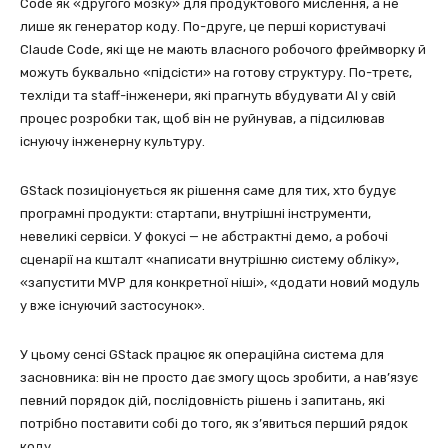
Code як «другого мозку» для продуктового мислення, а не
лише як генератор коду. По-друге, це перші користувачі
Claude Code, які ще не мають власного робочого фреймворку й
можуть буквально «підсісти» на готову структуру. По-третє,
техліди та staff-інженери, які прагнуть вбудувати AI у свій
процес розробки так, щоб він не руйнував, а підсилював
існуючу інженерну культуру.
GStack позиціонується як рішення саме для тих, хто будує
програмні продукти: стартапи, внутрішні інструменти,
невеликі сервіси. У фокусі — не абстрактні демо, а робочі
сценарії на кшталт «написати внутрішню систему обліку»,
«запустити MVP для конкретної ніші», «додати новий модуль
у вже існуючий застосунок».
У цьому сенсі GStack працює як операційна система для
засновника: він не просто дає змогу щось зробити, а нав’язує
певний порядок дій, послідовність рішень і запитань, які
потрібно поставити собі до того, як з’явиться перший рядок
коду.