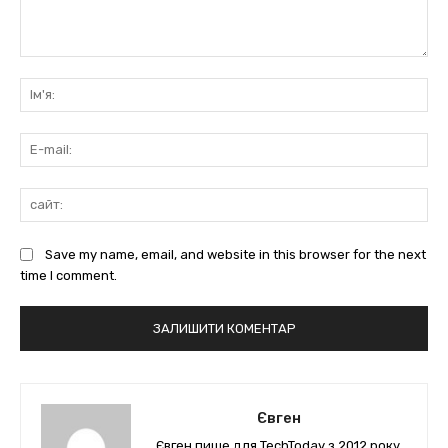
коментарі:
Ім'
E-
mai
сай
Save my name, email, and website in this browser for the next
time I comment.
Євген
Євген пише для TechToday з 2012 року.