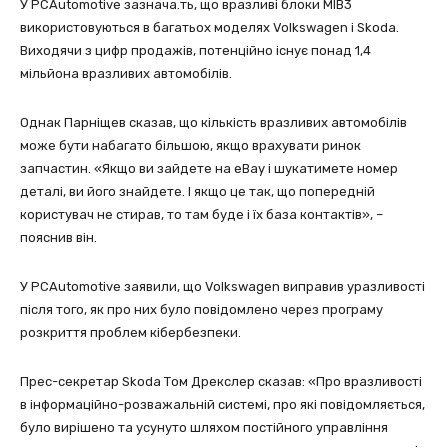
У PCAutomotive зазнача.ть, що вразливі блоки MIB3
використовуються в багатьох моделях Volkswagen і Skoda.
Виходячи з цифр продажів, потенційно існує понад 1,4
мільйона вразливих автомобілів.
Однак Парніщев сказав, що кількість вразливих автомобілів
може бути набагато більшою, якщо врахувати ринок
запчастин. «Якщо ви зайдете на eBay і шукатимете номер
деталі, ви його знайдете. І якщо це так, що попередній
користувач не стирав, то там буде і їх база контактів», –
пояснив він.
У PCAutomotive заявили, що Volkswagen виправив уразливості
після того, як про них було повідомлено через програму
розкриття проблем кібербезпеки.
Прес-секретар Skoda Том Дрекслер сказав: «Про вразливості
в інформаційно-розважальній системі, про які повідомляється,
було вирішено та усунуто шляхом постійного управління