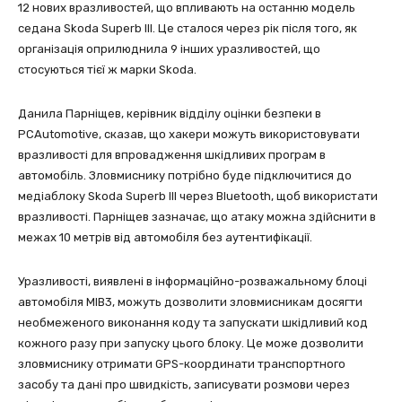
12 нових вразливостей, що впливають на останню модель
седана Skoda Superb III. Це сталося через рік після того, як
організація оприлюднила 9 інших уразливостей, що
стосуються тієї ж марки Skoda.
Данила Парніщев, керівник відділу оцінки безпеки в
PCAutomotive, сказав, що хакери можуть використовувати
вразливості для впровадження шкідливих програм в
автомобіль. Зловмиснику потрібно буде підключитися до
медіаблоку Skoda Superb III через Bluetooth, щоб використати
вразливості. Парніщев зазначає, що атаку можна здійснити в
межах 10 метрів від автомобіля без аутентифікації.
Уразливості, виявлені в інформаційно-розважальному блоці
автомобіля MIB3, можуть дозволити зловмисникам досягти
необмеженого виконання коду та запускати шкідливий код
кожного разу при запуску цього блоку. Це може дозволити
зловмиснику отримати GPS-координати транспортного
засобу та дані про швидкість, записувати розмови через