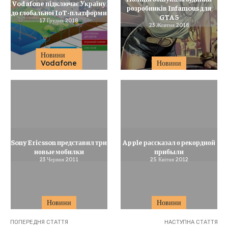
Vodafone підключає Україну
розробників Infamous для
до глобальної IoT-платформи
GTA 5
17 Грудня 2018
23 Жовтня 2018
Новини
Vodafone
Новини
Sony Ericsson представил три
Apple рассказал о рекордной
новые мобилки
прибыли
23 Червня 2011
25 Квітня 2012
Новини
Новини
ПОПЕРЕДНЯ СТАТТЯ
НАСТУПНА СТАТТЯ