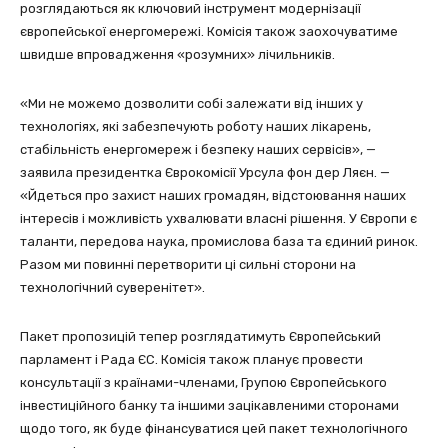
розглядаються як ключовий інструмент модернізації
європейської енергомережі. Комісія також заохочуватиме
швидше впровадження «розумних» лічильників.
«Ми не можемо дозволити собі залежати від інших у
технологіях, які забезпечують роботу наших лікарень,
стабільність енергомереж і безпеку наших сервісів», —
заявила президентка Єврокомісії Урсула фон дер Ляєн. —
«Йдеться про захист наших громадян, відстоювання наших
інтересів і можливість ухвалювати власні рішення. У Європи є
таланти, передова наука, промислова база та єдиний ринок.
Разом ми повинні перетворити ці сильні сторони на
технологічний суверенітет».
Пакет пропозицій тепер розглядатимуть Європейський
парламент і Рада ЄС. Комісія також планує провести
консультації з країнами-членами, Групою Європейського
інвестиційного банку та іншими зацікавленими сторонами
щодо того, як буде фінансуватися цей пакет технологічного