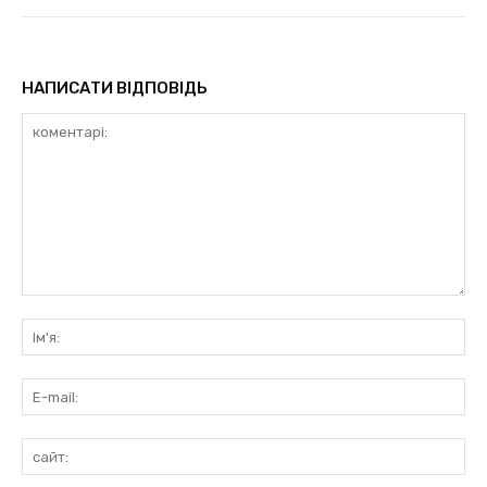
НАПИСАТИ ВІДПОВІДЬ
коментарі:
Ім'
E-
mai
сай