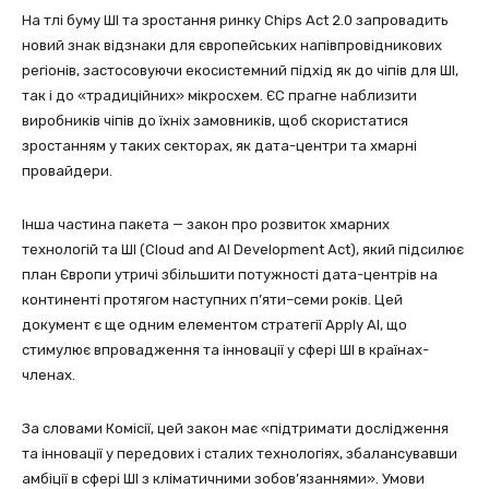
На тлі буму ШІ та зростання ринку Chips Act 2.0 запровадить
новий знак відзнаки для європейських напівпровідникових
регіонів, застосовуючи екосистемний підхід як до чіпів для ШІ,
так і до «традиційних» мікросхем. ЄС прагне наблизити
виробників чіпів до їхніх замовників, щоб скористатися
зростанням у таких секторах, як дата-центри та хмарні
провайдери.
Інша частина пакета — закон про розвиток хмарних
технологій та ШІ (Cloud and AI Development Act), який підсилює
план Європи утричі збільшити потужності дата-центрів на
континенті протягом наступних п’яти–семи років. Цей
документ є ще одним елементом стратегії Apply AI, що
стимулює впровадження та інновації у сфері ШІ в країнах-
членах.
За словами Комісії, цей закон має «підтримати дослідження
та інновації у передових і сталих технологіях, збалансувавши
амбіції в сфері ШІ з кліматичними зобов’язаннями». Умови