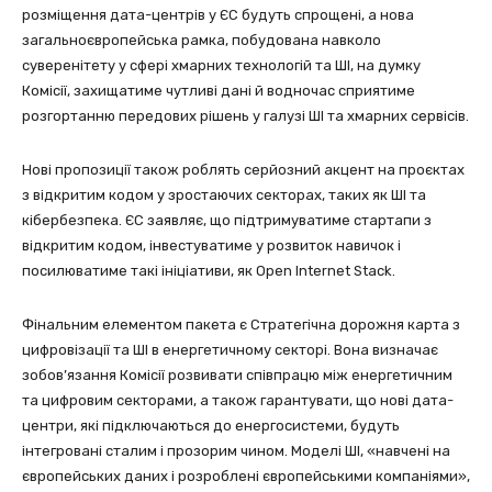
розміщення дата-центрів у ЄС будуть спрощені, а нова
загальноєвропейська рамка, побудована навколо
суверенітету у сфері хмарних технологій та ШІ, на думку
Комісії, захищатиме чутливі дані й водночас сприятиме
розгортанню передових рішень у галузі ШІ та хмарних сервісів.
Нові пропозиції також роблять серйозний акцент на проєктах
з відкритим кодом у зростаючих секторах, таких як ШІ та
кібербезпека. ЄС заявляє, що підтримуватиме стартапи з
відкритим кодом, інвестуватиме у розвиток навичок і
посилюватиме такі ініціативи, як Open Internet Stack.
Фінальним елементом пакета є Стратегічна дорожня карта з
цифровізації та ШІ в енергетичному секторі. Вона визначає
зобов’язання Комісії розвивати співпрацю між енергетичним
та цифровим секторами, а також гарантувати, що нові дата-
центри, які підключаються до енергосистеми, будуть
інтегровані сталим і прозорим чином. Моделі ШІ, «навчені на
європейських даних і розроблені європейськими компаніями»,