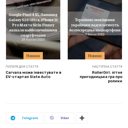
Google Pixel 4 XL, Samsung
Galaxy S20 Ultra, iPhone 11
Термінові сповіщення
Pro Max та Sirin Finney
українцям надсилатимуть
назвали найбезпечнішими
безпосередньо на смартфони
смартфонами
7 Квітня 2022
18 Березня 2020
Новини
Новини
ПОПЕРЕДНЯ СТАТТЯ
НАСТУПНА СТАТТЯ
Carvana може інвестувати в
RollerGirl: літня
EV-стартап Slate Auto
пригодницька гра про
ролики
Telegram
Viber