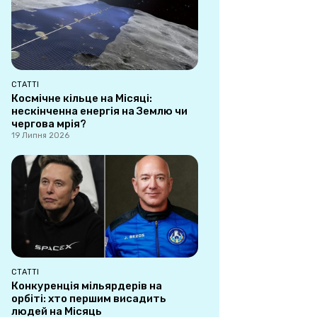
СТАТТІ
Космічне кільце на Місяці:
нескінченна енергія на Землю чи
чергова мрія?
19 Липня 2026
СТАТТІ
Конкуренція мільярдерів на
орбіті: хто першим висадить
людей на Місяць