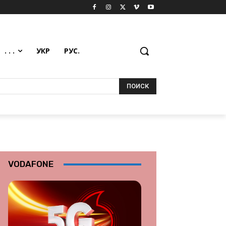
. . .
УКР
РУС.
ПОИСК
VODAFONE