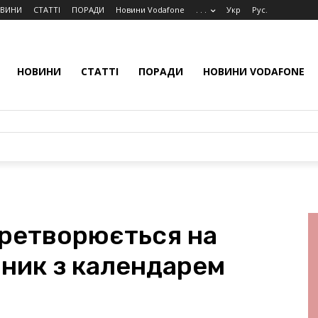
ВИНИ
СТАТТІ
ПОРАДИ
Новини Vodafone
. . .
Укр
Рус.
НОВИНИ
СТАТТІ
ПОРАДИ
НОВИНИ VODAFONE
перетворюється на
нник з календарем