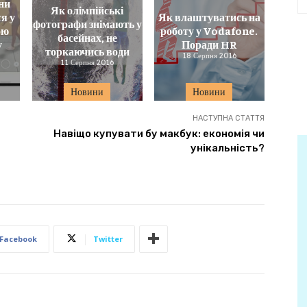
ни
Як олімпійські
я у
Як влаштуватись на
фотографи знімають у
ою
роботу у Vodafone.
басейнах, не
у
Поради HR
торкаючись води
18 Серпня 2016
11 Серпня 2016
Новини
Новини
НАСТУПНА СТАТТЯ
Навіщо купувати бу макбук: економія чи
унікальність?
Facebook
Twitter