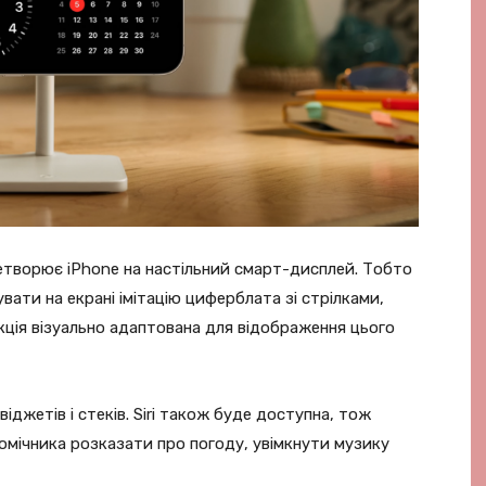
етворює iPhone на настільний смарт-дисплей. Тобто
ати на екрані імітацію циферблата зі стрілками,
кція візуально адаптована для відображення цього
іджетів і стеків. Siri також буде доступна, тож
мічника розказати про погоду, увімкнути музику