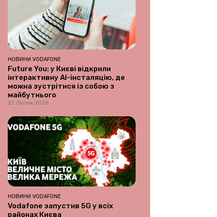
НОВИНИ VODAFONE
Future You: у Києві відкрили
інтерактивну AI-інсталяцію, де
можна зустрітися із собою з
майбутнього
22 Липня 2026
НОВИНИ VODAFONE
Vodafone запустив 5G у всіх
районах Києва