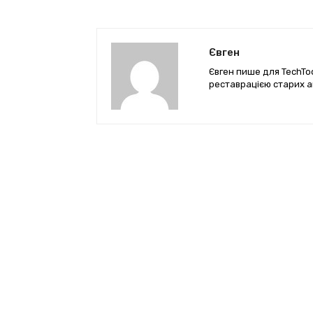
Євген
Євген пише для TechTod
реставрацією старих а