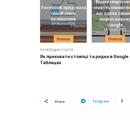
Відомі спортсме
Facebook придумала
можуть опинитис
спосіб свого
вас вдома з нов
поліпшення
опцією пошук
29 Жовтня 2015
Google
24 Травня 2021
Новини
Новини
ПОПЕРЕДНЯ СТАТТЯ
Як приховати стовпці та рядки в Google
Таблицях
Telegram
Share