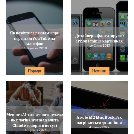
Як позбутися реклами при
Дизайнеры фантазируют:
перегляді YouTube на
iPhone mini в картинках
смартфоні
16 Січня 2013
11 Вересня 2018
Поради
Новини
Менше «AI-словесного шуму»:
Apple M2 MacBook Pro
як плагін Caveman вчить
нагрівається до кипіння
Claude говорити по суті
4 Липня 2022
14 Травня 2026