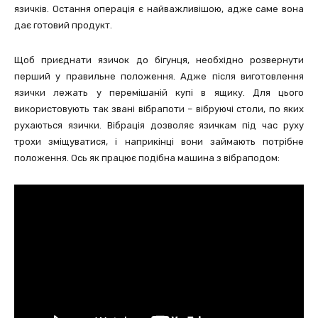
язичків. Остання операція є найважливішою, адже саме вона
дає готовий продукт.
Щоб приєднати язичок до бігунця, необхідно розвернути
перший у правильне положення. Адже після виготовлення
язички лежать у перемішаній купі в ящику. Для цього
використовують так звані вібрапоти – вібруючі столи, по яких
рухаються язички. Вібрація дозволяє язичкам під час руху
трохи зміщуватися, і наприкінці вони займають потрібне
положення. Ось як працює подібна машина з вібраподом: