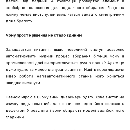
деталь від падіння. А гравітація розвертає елемент в
необхідне положення для подальшого збирання. Якщо на
язичку немає виступу, він виявляється занадто симетричним
для вібрапоту.
Чому просте рішення не стало єдиним
Залишається питання, якщо невеликий виступ дозволяє
автоматизувати нудний процес збирання бігунця, чому в
промисловості досі використовується ручна праця? Адже це
дуже нудне та малооплачуване заняття. Навіть переглядаючи
відео роботи напівавтоматичного станка його хочеться
швидше вимкнути.
Певною мірою в цьому винні дизайнери одягу. Хоча виступ на
язичку ледь помітний, але вони все одно його вважають
дефектом. У результаті вони обирають моделі застібок, які є
гладкими.