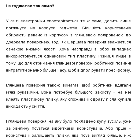
І в гаджетах так само?
У світі електроніки спостерігається те ж саме, досить лише
поглянути на корпуси гаджетів. Більшість користувачів
обирають девайс із корпусом з глянцевою полірованою до
дзеркала поверхнею. Тоді як шершава поверхня вважається
ознакою низької якості. Хоча насправді в обох випадках
використовується однаковий тип пластику. Різниця лише в
тому, що для отримання глянцевої поверхні робітники повинні
витратити значно більше часу, щоб відполірувати прес-форму.
Глянцева поверхня також вимагає, щоб робітники вдягали
м’які рукавички. Вона потребує більшого захисту – на неї
клеять пластикову плівку, яку споживачі одразу після купівлі
викидають у сміття.
І глянцева поверхня, на яку було покладено купу зусиль, уже
за хвилину псується відбитками користувача. Або гірше –
користувачі залишають плівку, яка псує вигляд більше, ніж