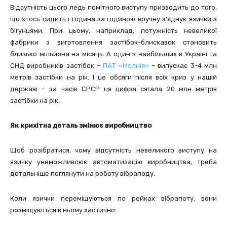
Відсутність цього ледь помітного виступу призводить до того,
що хтось сидить і година за годиною вручну з’єднує язички з
бігунцями. При цьому, наприклад, потужність невеликої
фабрики з виготовлення застібок-блискавок становить
близько мільйона на місяць. А один з найбільших в Україні та
СНД виробників застібок –
ПАТ «Молнія»
– випускає 3-4 млн
метрів застібки на рік. І це обсяги після всіх криз у нашій
державі – за часів СРСР ця цифра сягала 20 млн метрів
застібки на рік.
Як крихітна деталь змінює виробництво
Щоб розібратися, чому відсутність невеликого виступу на
язичку унеможливлює автоматизацію виробництва, треба
детальніше поглянути на роботу вібраподу.
Коли язички переміщуються по рейках вібрапоту, вони
розміщуються в ньому хаотично: