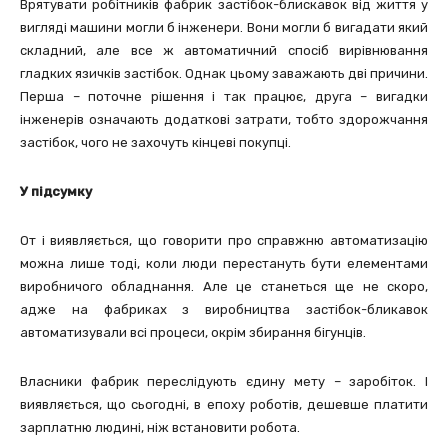
Врятувати робітників фабрик застібок-блискавок від життя у
вигляді машини могли б інженери. Вони могли б вигадати який
складний, але все ж автоматичний спосіб вирівнювання
гладких язичків застібок. Однак цьому заважають дві причини.
Перша – поточне рішення і так працює, друга – вигадки
інженерів означають додаткові затрати, тобто здорожчання
застібок, чого не захочуть кінцеві покупці.
У підсумку
От і виявляється, що говорити про справжню автоматизацію
можна лише тоді, коли люди перестануть бути елементами
виробничого обладнання. Але це станеться ще не скоро,
адже на фабриках з виробництва застібок-бликавок
автоматизували всі процеси, окрім збирання бігунців.
Власники фабрик переслідують єдину мету – заробіток. І
виявляється, що сьогодні, в епоху роботів, дешевше платити
зарплатню людині, ніж встановити робота.