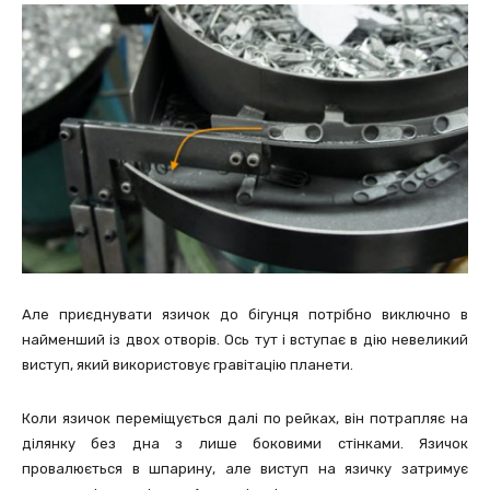
Але приєднувати язичок до бігунця потрібно виключно в
найменший із двох отворів. Ось тут і вступає в дію невеликий
виступ, який використовує гравітацію планети.
Коли язичок переміщується далі по рейках, він потрапляє на
ділянку без дна з лише боковими стінками. Язичок
провалюється в шпарину, але виступ на язичку затримує