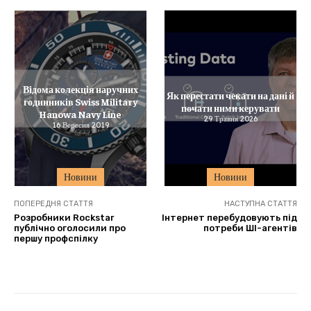
Відома колекція наручних
Як перестати чекати на дані й
годинників Swiss Military
почати ними керувати
Hanowa Navy Line
29 Травня 2026
16 Вересня 2019
Новини
Новини
ПОПЕРЕДНЯ СТАТТЯ
НАСТУПНА СТАТТЯ
Розробники Rockstar
Інтернет перебудовують під
публічно оголосили про
потреби ШІ-агентів
першу профспілку