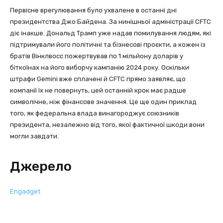
Первісне врегулювання було ухвалене в останні дні
президентства Джо Байдена. За нинішньої адміністрації CFTC
діє інакше. Дональд Трамп уже надав помилування людям, які
підтримували його політичні та бізнесові проєкти, а кожен із
братів Вінклвосс пожертвував по 1 мільйону доларів у
біткоїнах на його виборчу кампанію 2024 року. Оскільки
штрафи Gemini вже сплачені й CFTC прямо заявляє, що
компанії їх не повернуть, цей останній крок має радше
символічне, ніж фінансове значення. Це ще один приклад
того, як федеральна влада винагороджує союзників
президента, незалежно від того, якої фактичної шкоди вони
могли завдати.
Джерело
Engadget