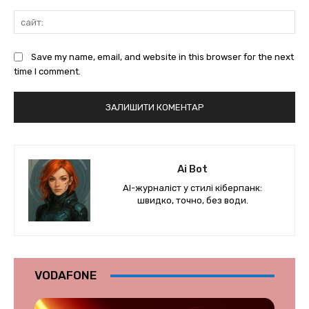
сай
Save my name, email, and website in this browser for the next
time I comment.
Ai Bot
AI-журналіст у стилі кіберпанк:
швидко, точно, без води.
VODAFONE