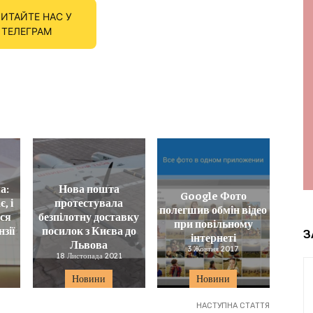
ИТАЙТЕ НАС У
ТЕЛЕГРАМ
а:
Нова пошта
Google Фото
, і
протестувала
полегшив обмін відео
ься
безпілотну доставку
при повільному
зії
посилок з Києва до
З
інтернеті
Львова
3 Жовтня 2017
18 Листопада 2021
Новини
Новини
НАСТУПНА СТАТТЯ