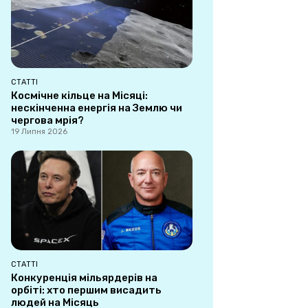
СТАТТІ
Космічне кільце на Місяці:
нескінченна енергія на Землю чи
чергова мрія?
19 Липня 2026
СТАТТІ
Конкуренція мільярдерів на
орбіті: хто першим висадить
людей на Місяць