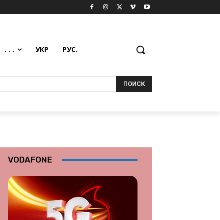
. . .
УКР
РУС.
ПОИСК
VODAFONE