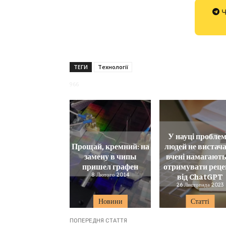
Ч
ТЕГИ
Технології
966
У науці проблем
Прощай, кремний: на
людей не вистачає
замену в чипы
вчені намагают
пришел графен
отримувати рецен
8 Лютого 2014
від ChatGPT
26 Листопада 2023
Новини
Статті
ПОПЕРЕДНЯ СТАТТЯ