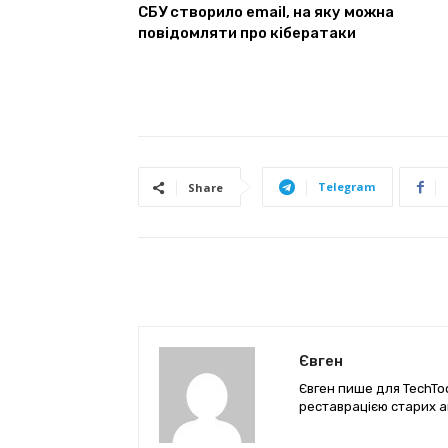
СБУ створило email, на яку можна
повідомляти про кібератаки
Telegram
Share
Євген
Євген пише для TechTod
реставрацією старих а