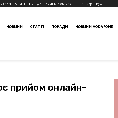
НОВИНИ
СТАТТІ
ПОРАДИ
Новини Vodafone
. . .
Укр
Рус.
НОВИНИ
СТАТТІ
ПОРАДИ
НОВИНИ VODAFONE
ює прийом онлайн-