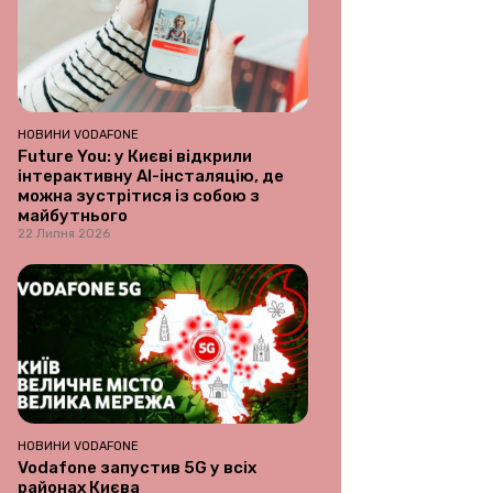
НОВИНИ VODAFONE
Future You: у Києві відкрили
інтерактивну AI-інсталяцію, де
можна зустрітися із собою з
майбутнього
22 Липня 2026
НОВИНИ VODAFONE
Vodafone запустив 5G у всіх
районах Києва