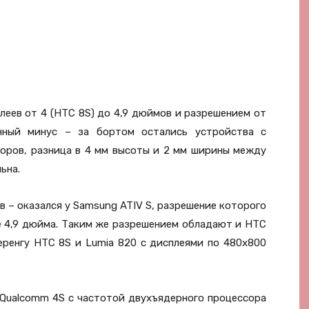
леев от 4 (HTC 8S) до 4,9 дюймов и разрешением от
нный минус – за бортом остались устройства с
торов, разница в 4 мм высоты и 2 мм ширины между
ьна.
 – оказался у Samsung ATIV S, разрешение которого
е 4,9 дюйма. Таким же разрешением обладают и HTC
еренгу HTC 8S и Lumia 820 с дисплеями по 480х800
 Qualcomm 4S с частотой двухъядерного процессора