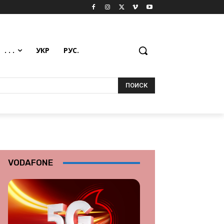
. . .
УКР
РУС.
ПОИСК
VODAFONE