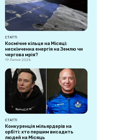
СТАТТІ
Космічне кільце на Місяці:
нескінченна енергія на Землю чи
чергова мрія?
19 Липня 2026
СТАТТІ
Конкуренція мільярдерів на
орбіті: хто першим висадить
людей на Місяць