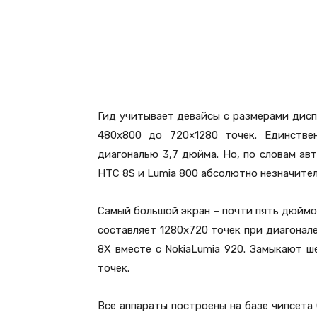
Гид учитывает девайсы с размерами дисп
480х800 до 720×1280 точек. Единстве
диагональю 3,7 дюйма. Но, по словам ав
HTC 8S и Lumia 800 абсолютно незначител
Самый большой экран – почти пять дюймов
составляет 1280х720 точек при диагонал
8X вместе с NokiaLumia 920. Замыкают ш
точек.
Все аппараты построены на базе чипсета