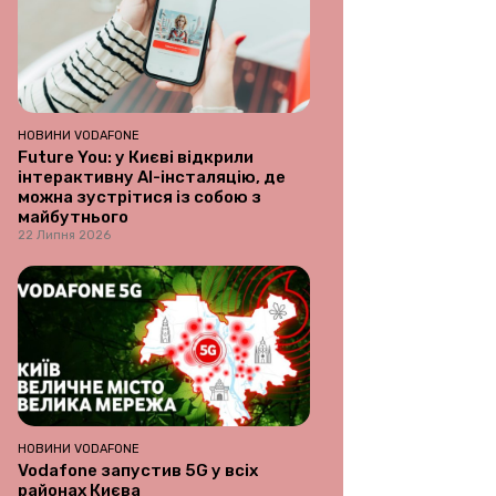
НОВИНИ VODAFONE
Future You: у Києві відкрили
інтерактивну AI-інсталяцію, де
можна зустрітися із собою з
майбутнього
22 Липня 2026
НОВИНИ VODAFONE
Vodafone запустив 5G у всіх
районах Києва