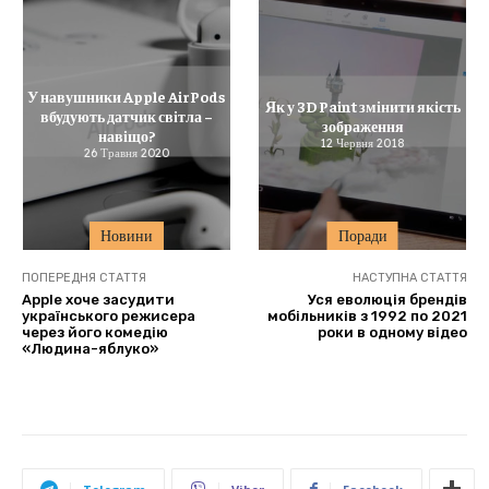
У навушники Apple AirPods
Як у 3D Paint змінити якість
вбудують датчик світла –
зображення
навіщо?
12 Червня 2018
26 Травня 2020
Новини
Поради
ПОПЕРЕДНЯ СТАТТЯ
НАСТУПНА СТАТТЯ
Apple хоче засудити
Уся еволюція брендів
українського режисера
мобільників з 1992 по 2021
через його комедію
роки в одному відео
«Людина-яблуко»