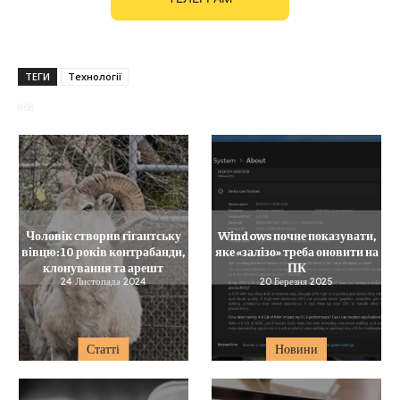
ТЕГИ
Технології
868
Чоловік створив гігантську
Windows почне показувати,
вівцю: 10 років контрабанди,
яке «залізо» треба оновити на
клонування та арешт
ПК
24 Листопада 2024
20 Березня 2025
Статті
Новини