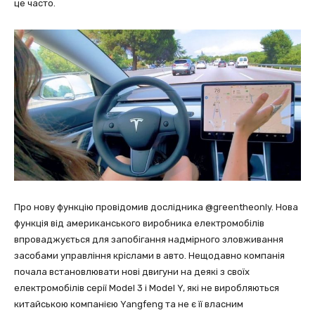
це часто.
Про нову функцію провідомив дослідника @greentheonly. Нова
функція від американського виробника електромобілів
впроваджується для запобігання надмірного зловживання
засобами управління кріслами в авто. Нещодавно компанія
почала встановлювати нові двигуни на деякі з своїх
електромобілів серії Model 3 і Model Y, які не виробляються
китайською компанією Yangfeng та не є її власним