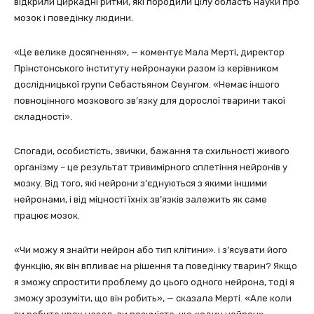
відкрили циркадні ритми, які породили цілу область науки про
мозок і поведінку людини.
«Це велике досягнення», — коментує Мала Мерті, директор
Прінстонського інституту нейронауки разом із керівником
дослідницької групи Себастьяном Сеунгом. «Немає іншого
повноцінного мозкового зв’язку для дорослої тварини такої
складності».
Спогади, особистість, звички, бажання та схильності живого
організму – це результат тривимірного сплетіння нейронів у
мозку. Від того, які нейрони з’єднуються з якими іншими
нейронами, і від міцності їхніх зв’язків залежить як саме
працює мозок.
«Чи можу я знайти нейрон або тип клітини». і з’ясувати його
функцію, як він впливає на рішення та поведінку тварин? Якщо
я зможу спростити проблему до цього одного нейрона, тоді я
зможу зрозуміти, що він робить», — сказала Мерті. «Але коли