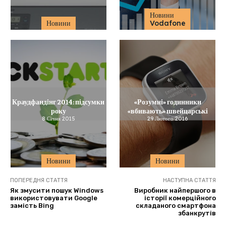
Новини
Новини
Vodafone
Краудфандінг 2014: підсумки
«Розумні» годинники
року
«вбивають» швейцарські
8 Січня 2015
29 Лютого 2016
Новини
Новини
ПОПЕРЕДНЯ СТАТТЯ
НАСТУПНА СТАТТЯ
Як змусити пошук Windows
Виробник найпершого в
використовувати Google
історії комерційного
замість Bing
складаного смартфона
збанкрутів