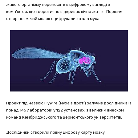
живого організму переносять в цифровому вигляді в
комп’ютер, що теоретично відкриває вічне життя. Першим
створінням, чий мозок оцифрували, стала муха.
Проект під назвою FlyWire (муха в дроті) залучив дослідників із
понад 146 лабораторій у 122 установах, з великим внеском
команд Кембриджського та Вермонтського університетів.
Дослідники створили повну цифрову карту мозку