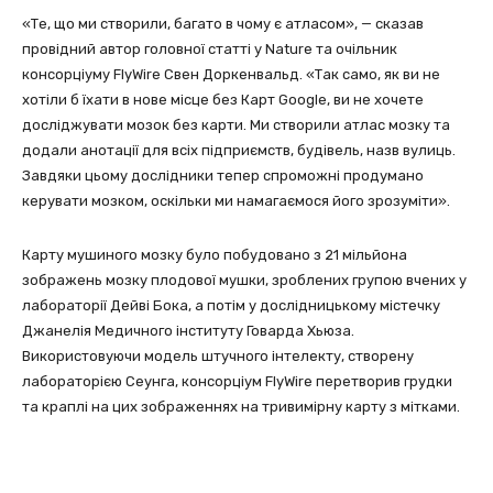
«Те, що ми створили, багато в чому є атласом», — сказав
провідний автор головної статті у Nature та очільник
консорціуму FlyWire Свен Доркенвальд. «Так само, як ви не
хотіли б їхати в нове місце без Карт Google, ви не хочете
досліджувати мозок без карти. Ми створили атлас мозку та
додали анотації для всіх підприємств, будівель, назв вулиць.
Завдяки цьому дослідники тепер спроможні продумано
керувати мозком, оскільки ми намагаємося його зрозуміти».
Карту мушиного мозку було побудовано з 21 мільйона
зображень мозку плодової мушки, зроблених групою вчених у
лабораторії Дейві Бока, а потім у дослідницькому містечку
Джанелія Медичного інституту Говарда Хьюза.
Використовуючи модель штучного інтелекту, створену
лабораторією Сеунга, консорціум FlyWire перетворив грудки
та краплі на цих зображеннях на тривимірну карту з мітками.