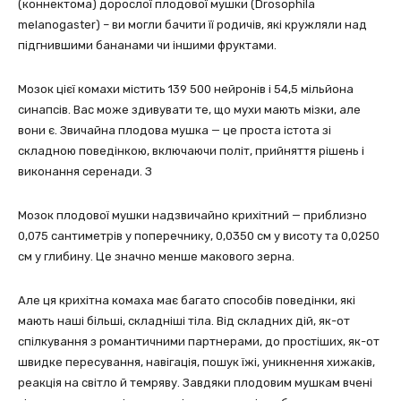
(коннектома) дорослої плодової мушки (Drosophila
melanogaster) – ви могли бачити її родичів, які кружляли над
підгнившими бананами чи іншими фруктами.
Мозок цієї комахи містить 139 500 нейронів і 54,5 мільйона
синапсів. Вас може здивувати те, що мухи мають мізки, але
вони є. Звичайна плодова мушка — це проста істота зі
складною поведінкою, включаючи політ, прийняття рішень і
виконання серенади. З
Мозок плодової мушки надзвичайно крихітний — приблизно
0,075 сантиметрів у поперечнику, 0,0350 см у висоту та 0,0250
см у глибину. Це значно менше макового зерна.
Але ця крихітна комаха має багато способів поведінки, які
мають наші більші, складніші тіла. Від складних дій, як-от
спілкування з романтичними партнерами, до простіших, як-от
швидке пересування, навігація, пошук їжі, уникнення хижаків,
реакція на світло й темряву. Завдяки плодовим мушкам вчені