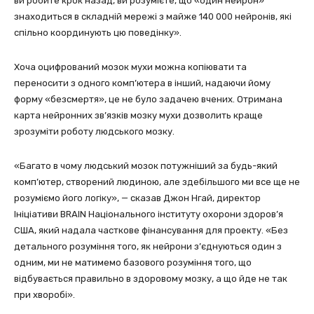
ви робите крок назад, ви розумієте, що «один нейрон»
знаходиться в складній мережі з майже 140 000 нейронів, які
спільно координують цю поведінку».
Хоча оцифрований мозок мухи можна копіювати та
переносити з одного комп’ютера в інший, надаючи йому
форму «безсмертя», це не було задачею вчених. Отримана
карта нейронних зв’язків мозку мухи дозволить краще
зрозуміти роботу людського мозку.
«Багато в чому людський мозок потужніший за будь-який
комп’ютер, створений людиною, але здебільшого ми все ще не
розуміємо його логіку», — сказав Джон Нгай, директор
Ініціативи BRAIN Національного інституту охорони здоров’я
США, який надала часткове фінансування для проекту. «Без
детального розуміння того, як нейрони з’єднуються один з
одним, ми не матимемо базового розуміння того, що
відбувається правильно в здоровому мозку, а що йде не так
при хворобі».