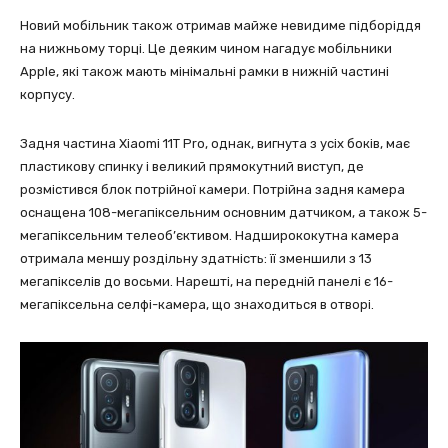
Новий мобільник також отримав майже невидиме підборіддя
на нижньому торці. Це деяким чином нагадує мобільники
Apple, які також мають мінімальні рамки в нижній частині
корпусу.
Задня частина Xiaomi 11T Pro, однак, вигнута з усіх боків, має
пластикову спинку і великий прямокутний виступ, де
розмістився блок потрійної камери. Потрійна задня камера
оснащена 108-мегапіксельним основним датчиком, а також 5-
мегапіксельним телеоб’єктивом. Надширококутна камера
отримала меншу роздільну здатність: її зменшили з 13
мегапікселів до восьми. Нарешті, на передній панелі є 16-
мегапіксельна селфі-камера, що знаходиться в отворі.