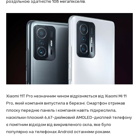
роздільною здатністю 108 мегапікселів.
Xiaomi 11T Pro незначним чином відрізняється від Xiaomi Mi 11
Pro, який компанія випустила в березні. Смартфон отримав
плоску передню панель і компанія навіть підкреслила,
наскільки плоский 6,67-дюймовий AMOLED-дисплей телефону
є помітним відхідом від викривленого скла, яке було
популярно на телефонах Android останніми роками.