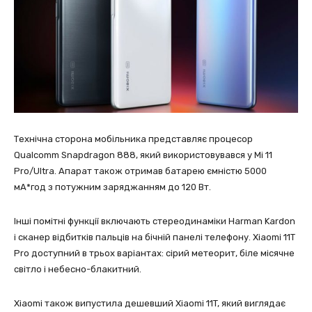
Технічна сторона мобільника представляє процесор
Qualcomm Snapdragon 888, який використовувався у Mi 11
Pro/Ultra. Апарат також отримав батарею ємністю 5000
мА*год з потужним заряджанням до 120 Вт.
Інші помітні функції включають стереодинаміки Harman Kardon
і сканер відбитків пальців на бічній панелі телефону. Xiaomi 11T
Pro доступний в трьох варіантах: сірий метеорит, біле місячне
світло і небесно-блакитний.
Xiaomi також випустила дешевший Xiaomi 11T, який виглядає