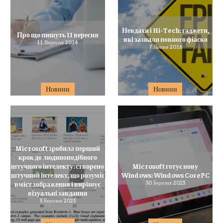
Невдахи і Hi-Tech: гаджети,
Про що пишуть 11 вересня
які зазнали повного фіаско
11 Вересня 2014
7 Липня 2016
Новини
Новини
Microsoft зробила перший
крок до людиноподібного
штучного інтелекту: створено
Microsoft готує нову
штучний інтелект, що розуміє
Windows: Windows CorePC
вміст зображення і вирішує
30 Березня 2023
візуальні завдання
3 Березня 2023