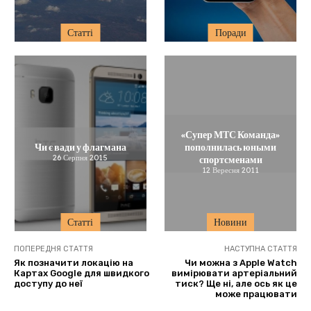
Статті
Поради
«Супер МТС Команда»
Чи є вади у флагмана
пополнилась юными
26 Серпня 2015
спортсменами
12 Вересня 2011
Статті
Новини
ПОПЕРЕДНЯ СТАТТЯ
НАСТУПНА СТАТТЯ
Як позначити локацію на
Чи можна з Apple Watch
Картах Google для швидкого
вимірювати артеріальний
доступу до неї
тиск? Ще ні, але ось як це
може працювати