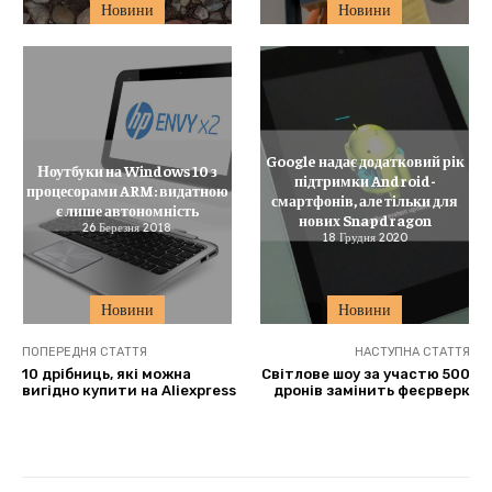
Новини
Новини
Google надає додатковий рік
Ноутбуки на Windows 10 з
підтримки Android-
процесорами ARM: видатною
смартфонів, але тільки для
є лише автономність
нових Snapdragon
26 Березня 2018
18 Грудня 2020
Новини
Новини
ПОПЕРЕДНЯ СТАТТЯ
НАСТУПНА СТАТТЯ
10 дрібниць, які можна
Світлове шоу за участю 500
вигідно купити на Aliexpress
дронів замінить феєрверк