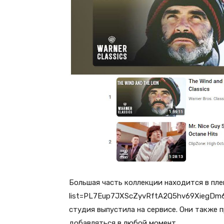
Большая часть коллекции находится в плей
list=PL7Eup7JXScZyvRftA2Q5hv69XiegDm6tQ
студия выпустила на сервисе. Они также
добавляться в любой момент.