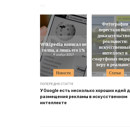
663
Фотографии
перестали быт
доказательств
реальности:
Wikipedia написал не
искусственны
толпа, а лишь его 1%
интеллект в
9 ноября 2017
смартфонах подо
веру в реальнос
снимков
Новости
Статьи
25 августа 2024
ПОПЕРЕДНЯ СТАТТЯ
У Google есть несколько хороших идей 
размещения рекламы в искусственном
интеллекте