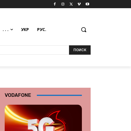
. . .
УКР
РУС.
ПОИСК
VODAFONE