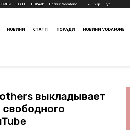
ОВИНИ
СТАТТІ
ПОРАДИ
Новини Vodafone
. . .
Укр
Рус.
НОВИНИ
СТАТТІ
ПОРАДИ
НОВИНИ VODAFONE
rothers выкладывает
 свободного
uTube