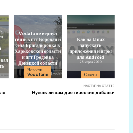
ь
Vodafone вернул
ом
связь в пгт Боровая и
Как на Linux
села Бригадировка в
запускать
й
Харьковской области
приложения и игры
и пгт Гродовка
для Android
рвал
Донецкой области
25 марта 2020
ть
28 октября 2022
Новости
Vodafone
Советы
НАСТУПНА СТАТТЯ
для
Нужны ли вам диетические добавки