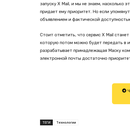
запуску X Mail, и мы не знаем, насколько 
придает ему приоритет. Но если упомянут
объявлением и фактической доступностью
Стоит отметить, что сервис X Mail стане
которую потом можно будет передать в и
разрабатывает принадлежащая Маску комп
электронной почты достаточно приоритет
Ч
ТЕГИ
Технологии