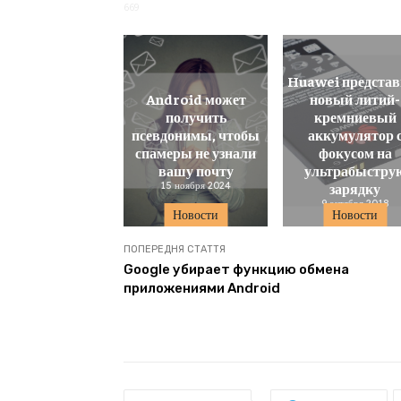
669
Huawei представ
Android может
новый литий-
получить
кремниевый
псевдонимы, чтобы
аккумулятор 
спамеры не узнали
фокусом на
вашу почту
ультрабыстру
15 ноября 2024
зарядку
9 октября 2018
Новости
Новости
ПОПЕРЕДНЯ СТАТТЯ
Google убирает функцию обмена
приложениями Android