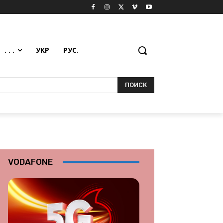
. . .
УКР
РУС.
ПОИСК
VODAFONE