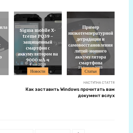
ила
Пример
Sigma mobile X-
низкотемпературной
treme PQ39 –
деградации и
защищенный
с
самовосстановления
смартфон с
литий-ионного
аккумулятором на
ю
аккумулятора
9000 мА·ч
смартфона
4 мая 2018
21 февраля 2025
Новости
Статьи
НАСТУПНА СТАТТЯ
Как заставить Windows прочитать вам
документ вслух