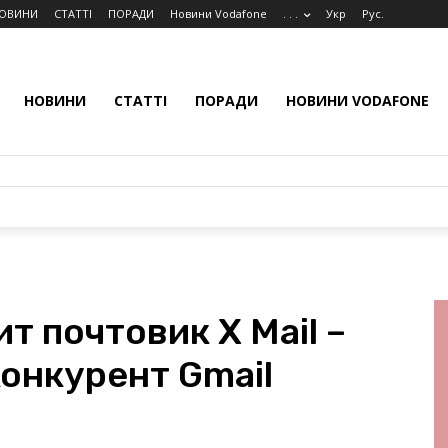
ОВИНИ
СТАТТІ
ПОРАДИ
Новини Vodafone
. . .
Укр
Рус.
НОВИНИ
СТАТТІ
ПОРАДИ
НОВИНИ VODAFONE
т почтовик X Mail –
онкурент Gmail