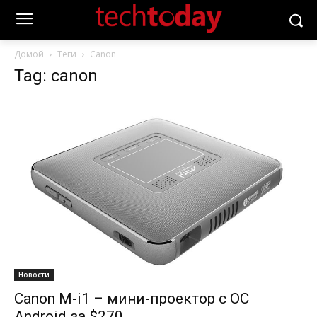
Домой
Теги
Canon
Tag: canon
Новости
Canon M-i1 – мини-проектор с ОС
Android за $270