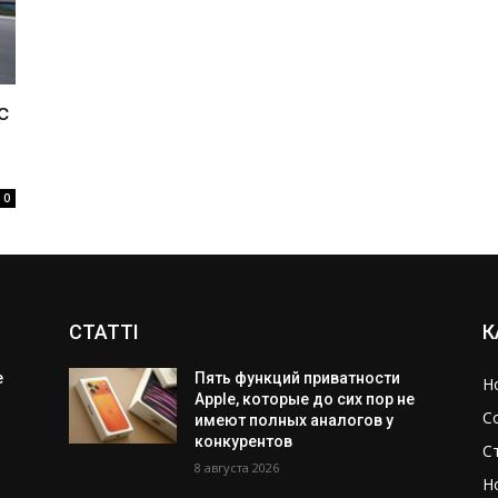
с
0
СТАТТІ
К
е
Пять функций приватности
Н
Apple, которые до сих пор не
С
имеют полных аналогов у
конкурентов
С
8 августа 2026
Н