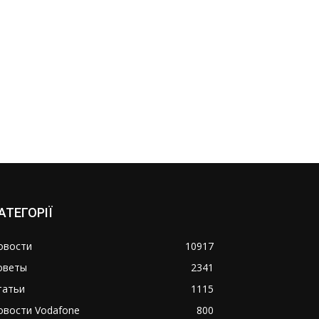
АТЕГОРІЇ
овости
10917
оветы
2341
татьи
1115
овости Vodafone
800