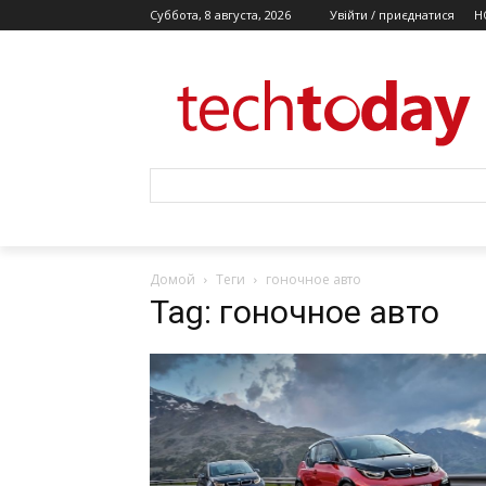
Суббота, 8 августа, 2026
Увійти / приєднатися
Н
Домой
Теги
гоночное авто
Tag: гоночное авто