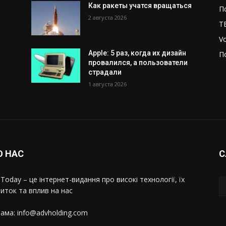
Как ракеты учатся вращаться
П
2 августа 2026
T
V
Apple: 5 раз, когда их дизайн
П
провалился, а пользователи
страдали
1 августа 2026
О НАС
С
Today – це інтернет-видання про високі технології, їх
иток та вплив на нас
ама: info@advholding.com