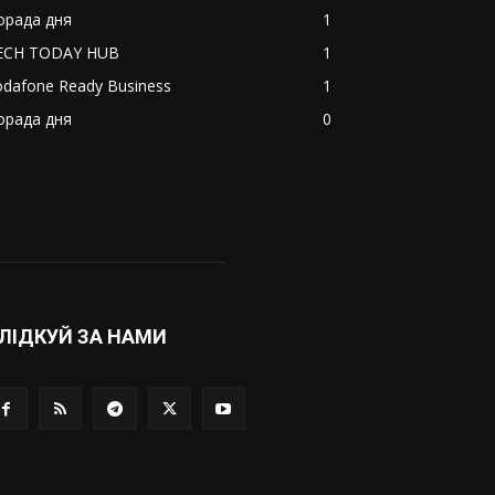
орада дня
1
ECH TODAY HUB
1
odafone Ready Business
1
орада дня
0
ЛІДКУЙ ЗА НАМИ