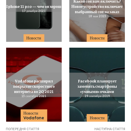
Какой сон вам включить?
Iphone 11 pro — чем он хорош
Новое устройство включает
17 декабря 2021
выбранный сон на заказ
18 мая 2023
Новости
Новости
Vodafone расширил
Facebook планирует
покрытие скоростного
заменить смартфоны
интернета во 2Q 2021
«умными» очками
13 сентября 2021
19 сентября 2019
Новости
Vodafone
Новости
ПОПЕРЕДНЯ СТАТТЯ
НАСТУПНА СТАТТЯ