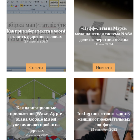
«Пуфф», и ты на Марсе:
Как при наборе текста в Word
межпланетная система NASA
ставить ударения в словах
долетит через два месяца
23 апреля 2020
10 мая 2024
Советы
Новости
Как навигационные
приложения (Waze, Apple
Instagram готовит защиту
Maps, Google Maps)
женщин от нежелательных
увеличивают пробки на
ню-фото
дорогах
23 сентября 2022
12 августа 2023