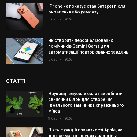
iPhone не показує стан батареї після
оновлення або ремонту
6 Серпня 2026
Як створити персоналізованих
помічників Gemini Gems для
автоматизації повторюваних завдань
5 Серпня 2026
СТАТТІ
Науковці змусили салат виробляти
свинячий білок для створення
ідеального замінника справжнього
м’яса
9 Серпня 2026
П’ять функцій приватності Apple, які
досі не мають повних аналогів у