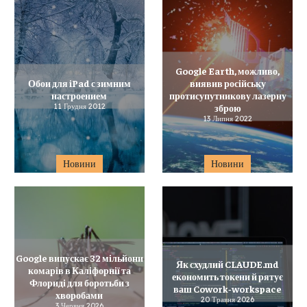
Google Earth, можливо,
Обои для iPad с зимним
виявив російську
настроением
протисупутникову лазерну
11 Грудня 2012
зброю
13 Липня 2022
Новини
Новини
Google випускає 32 мільйони
Як схудлий CLAUDE.md
комарів в Каліфорнії та
економить токени й рятує
Флориді для боротьби з
ваш Cowork‑workspace
хворобами
20 Травня 2026
3 Червня 2026