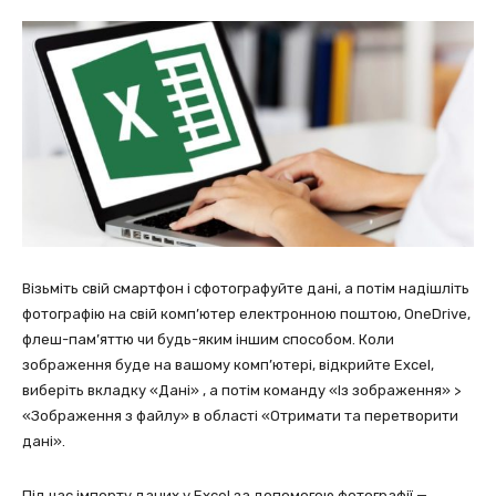
Візьміть свій смартфон і сфотографуйте дані, а потім надішліть
фотографію на свій комп’ютер електронною поштою, OneDrive,
флеш-пам’яттю чи будь-яким іншим способом. Коли
зображення буде на вашому комп’ютері, відкрийте Excel,
виберіть вкладку «Дані» , а потім команду «Із зображення» >
«Зображення з файлу» в області «Отримати та перетворити
дані».
Під час імпорту даних у Excel за допомогою фотографії —