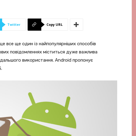
Twitter
Copy URL
 це все ще один із найпопулярніших способів
тових повідомленнях міститься дуже важлива
подальшого використання. Android пропонує
.