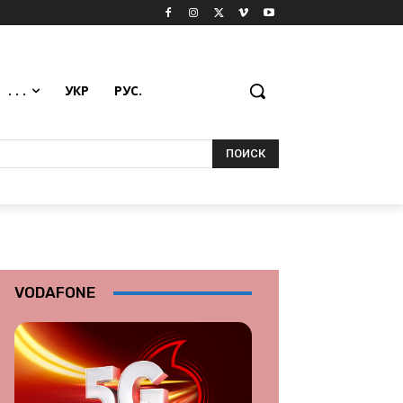
. . .
УКР
РУС.
ПОИСК
VODAFONE