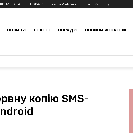
ВИНИ
СТАТТІ
ПОРАДИ
Новини Vodafone
. . .
Укр
Рус.
НОВИНИ
СТАТТІ
ПОРАДИ
НОВИНИ VODAFONE
ервну копію SMS-
ndroid