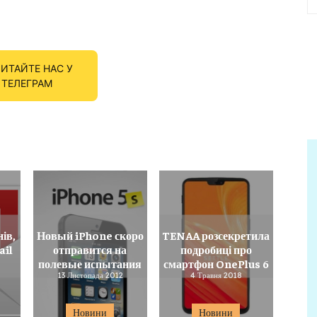
ИТАЙТЕ НАС У
ТЕЛЕГРАМ
нів,
Новый iPhone скоро
TENAA розсекретила
ail
отправится на
подробиці про
полевые испытания
смартфон OnePlus 6
13 Листопада 2012
4 Травня 2018
Новини
Новини