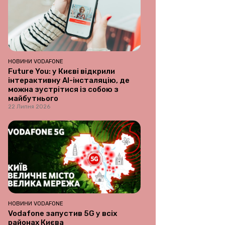
НОВИНИ VODAFONE
Future You: у Києві відкрили
інтерактивну AI-інсталяцію, де
можна зустрітися із собою з
майбутнього
22 Липня 2026
НОВИНИ VODAFONE
Vodafone запустив 5G у всіх
районах Києва