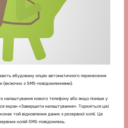
 мають вбудовану опцію автоматичного перенесення
н (включно з SMS-повідомленнями).
го налаштування нового телефону або якщо пізніше у
ься екран «Завершити налаштування». Торкніться цієї
конає той відновлення даних з резервної копії. Це
зервних копій SMS-повідомлень.