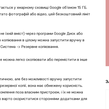
ігається у хмарному сховищі Google об’ємом 15 ГБ.
ато фотографій або відео, цей безкоштовний ліміт
 не їхній вміст) через програми Google Диск або
о копіювання в цілому можна запустити вручну в
 Система -> Резервне копіювання.
не можна легко скопіювати або перемістити в інше
тичною, але без можливості вручну запустити
З
резервної копії, вона має обмежену корисність.
омлення поза власним пристроєм, і їх не можна
ах варто скористатися сторонніми додатками для