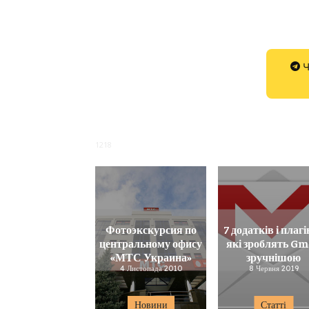
Ч
1218
Фотоэкскурсия по
7 додатків і плагі
центральному офису
які зроблять Gm
«МТС Украина»
зручнішою
4 Листопада 2010
8 Червня 2019
Новини
Статті