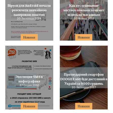
Віруси для Android почали
Как отслеживание
розсилати звичайною
местоположения поможет
паперовою поштою
ходить по магазинам
20 Листопада 2024
10 Жовтня 2013
Новини
Новини
Протиударний смартфон
Эволюция SMS в
DOOGEE s60 буде доступний в
инфографике
Україні за 9000 гривень
27 Грудня 2012
20 Листопада 2017
Новини
Новини