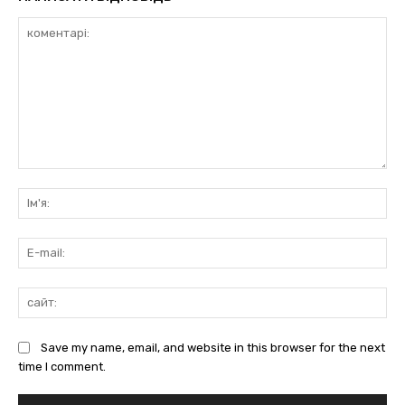
коментарі:
Ім'
E-
mai
сай
Save my name, email, and website in this browser for the next
time I comment.