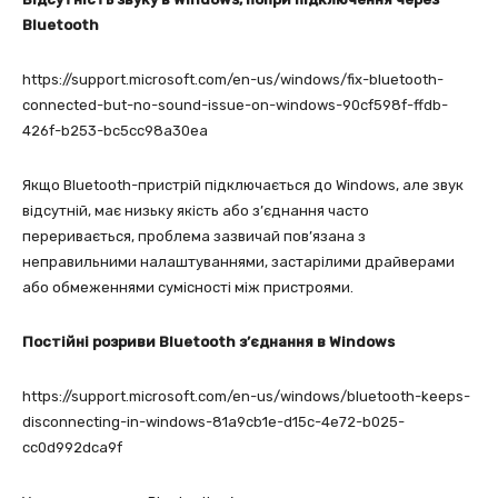
Bluetooth
https://support.microsoft.com/en-us/windows/fix-bluetooth-
connected-but-no-sound-issue-on-windows-90cf598f-ffdb-
426f-b253-bc5cc98a30ea
Якщо Bluetooth-пристрій підключається до Windows, але звук
відсутній, має низьку якість або з’єднання часто
переривається, проблема зазвичай пов’язана з
неправильними налаштуваннями, застарілими драйверами
або обмеженнями сумісності між пристроями.
Постійні розриви Bluetooth з’єднання в Windows
https://support.microsoft.com/en-us/windows/bluetooth-keeps-
disconnecting-in-windows-81a9cb1e-d15c-4e72-b025-
cc0d992dca9f