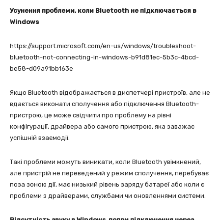
Усунення проблеми, коли Bluetooth не підключається в
Windows
https://support.microsoft.com/en-us/windows/troubleshoot-
bluetooth-not-connecting-in-windows-b91d81ec-5b3c-4bcd-
be58-d09a91bb163e
Якщо Bluetooth відображається в диспетчері пристроїв, але не
вдається виконати сполучення або підключення Bluetooth-
пристрою, це може свідчити про проблему на рівні
конфігурації, драйвера або самого пристрою, яка заважає
успішній взаємодії.
Такі проблеми можуть виникати, коли Bluetooth увімкнений,
але пристрій не переведений у режим сполучення, перебуває
поза зоною дії, має низький рівень заряду батареї або коли є
проблеми з драйверами, службами чи оновленнями системи.
Відсутність звуку в Windows, попри підключення через