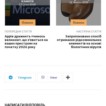
планети
12 Лютого 2013
17 Січня 2018
Новини
Новини
ПОПЕРЕДНЯ СТАТТЯ
НАСТУПНА СТАТТЯ
Apple дражнить «чимось
Запропоновано спосіб
великим», що з’явиться на
отримання рідкоземельних
ваших пристроях на
елементів на основі
початку 2026 року
біологічних вірусів
Telegram
Viber
НАПИСАТИ ВІДПОВІДЬ