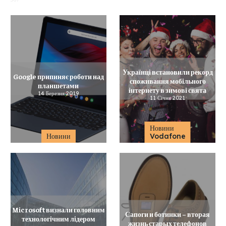
Українці встановили рекорд
Google припиняє роботи над
споживання мобільного
планшетами
інтернету в зимові свята
14 Березня 2019
11 Січня 2021
Новини
Новини
Vodafone
Microsoft визнали головним
Сапоги и ботинки – вторая
технологічним лідером
жизнь старых телефонов