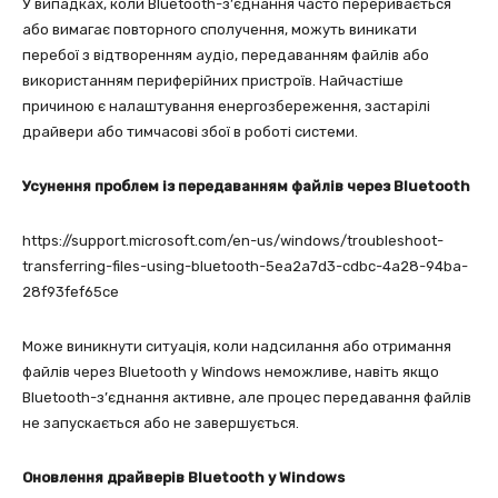
У випадках, коли Bluetooth-з’єднання часто переривається
або вимагає повторного сполучення, можуть виникати
перебої з відтворенням аудіо, передаванням файлів або
використанням периферійних пристроїв. Найчастіше
причиною є налаштування енергозбереження, застарілі
драйвери або тимчасові збої в роботі системи.
Усунення проблем із передаванням файлів через Bluetooth
https://support.microsoft.com/en-us/windows/troubleshoot-
transferring-files-using-bluetooth-5ea2a7d3-cdbc-4a28-94ba-
28f93fef65ce
Може виникнути ситуація, коли надсилання або отримання
файлів через Bluetooth у Windows неможливе, навіть якщо
Bluetooth-з’єднання активне, але процес передавання файлів
не запускається або не завершується.
Оновлення драйверів Bluetooth у Windows