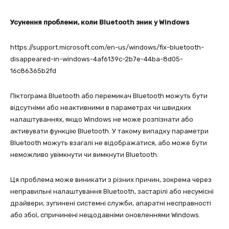
Усунення проблеми, коли Bluetooth зник у Windows
https://support.microsoft.com/en-us/windows/fix-bluetooth-
disappeared-in-windows-4af6139c-2b7e-44ba-8d05-
16c86365b2fd
Піктограма Bluetooth або перемикач Bluetooth можуть бути
відсутніми або неактивними в параметрах чи швидких
налаштуваннях, якщо Windows не може розпізнати або
активувати функцію Bluetooth. У такому випадку параметри
Bluetooth можуть взагалі не відображатися, або може бути
неможливо увімкнути чи вимкнути Bluetooth.
Ця проблема може виникати з різних причин, зокрема через
неправильні налаштування Bluetooth, застарілі або несумісні
драйвери, зупинені системні служби, апаратні несправності
або збої, спричинені нещодавніми оновленнями Windows.