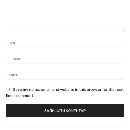
коментарі:
Ім'
E-
mai
сай
Save my name, email, and website in this browser for the next
time I comment.