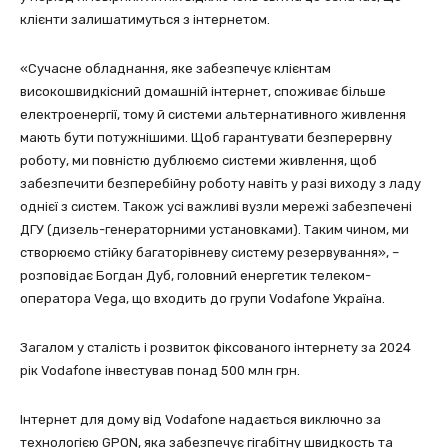
клієнти залишатимуться з інтернетом.
«Сучасне обладнання, яке забезпечує клієнтам
високошвидкісний домашній інтернет, споживає більше
електроенергії, тому й системи альтернативного живлення
мають бути потужнішими. Щоб гарантувати безперервну
роботу, ми повністю дублюємо системи живлення, щоб
забезпечити безперебійну роботу навіть у разі виходу з ладу
однієї з систем. Також усі важливі вузли мережі забезпечені
ДГУ (дизель-генераторними установками). Таким чином, ми
створюємо стійку багаторівневу систему резервування», –
розповідає Богдан Дуб, головний енергетик телеком-
оператора Vega, що входить до групи Vodafone Україна.
Загалом у сталість і розвиток фіксованого інтернету за 2024
рік Vodafone інвестував понад 500 млн грн.
Інтернет для дому від Vodafone надається виключно за
технологією GPON, яка забезпечує гігабітну швидкость та