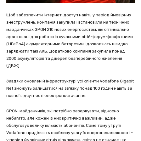
Щоб забезпечити інтернет-доступ навіть у період ймовірних
знеструмлень, компанія закупила і встановила на технічних
майданчиках GPON 210 нових енергосистем, які оптимально
адаптовані для роботи із сучасними літій-ферум-фосфатними
(LiFePo4) акумуляторними батареями і дозволяють швидко
заряджати такі АКБ. Додатково компанія закупила понад
2000 акумуляторів та джерел безперебійного живлення
(ДБЖ).
Завдяки оновленій інфраструктурі усі клієнти Vodafone Gigabit
Net зможуть залишатися на зв’язку понад 100 годин навіть за
повної відсутності електропостачання.
GPON-майданчиків, які потрібно резервувати, відносно
небагато, але кожен із них критично важливий, адже
обслуговує велику кількість абонентів. Саме тому у Групі
Vodafone приділяють особливу увагу їх енергонезалежності –
у період ймовірних літніх відключень світла це означає, що