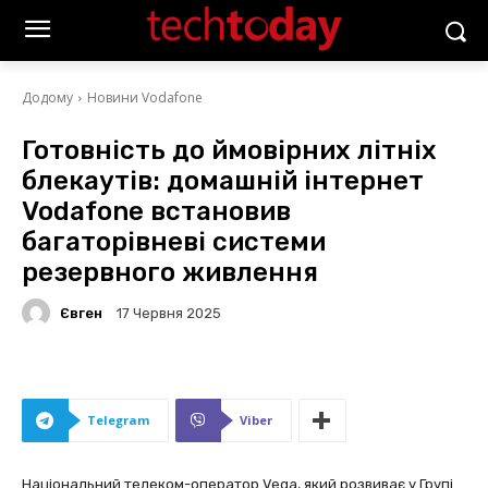
Додому
Новини Vodafone
Готовність до ймовірних літніх
блекаутів: домашній інтернет
Vodafone встановив
багаторівневі системи
резервного живлення
Євген
17 Червня 2025
Telegram
Viber
Національний телеком-оператор Vega, який розвиває у Групі