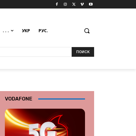
. . .
УКР
РУС.
ПОИСК
VODAFONE