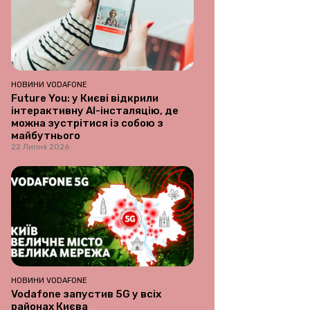
НОВИНИ VODAFONE
Future You: у Києві відкрили
інтерактивну AI-інсталяцію, де
можна зустрітися із собою з
майбутнього
22 Липня 2026
НОВИНИ VODAFONE
Vodafone запустив 5G у всіх
районах Києва