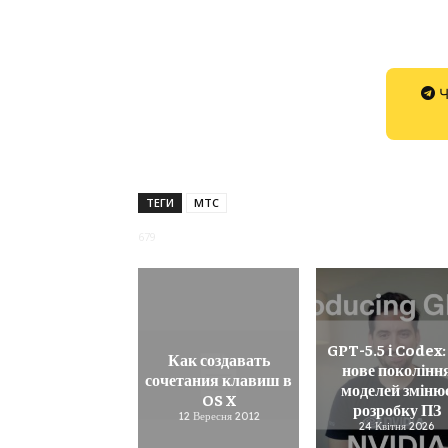
Ч
ТЕГИ
МТС
679
GPT-5.5 і Codex:
Как создавать
нове поколінн
сочетания клавиш в
моделей зміню
OS X
розробку ПЗ
12 Вересня 2012
24 Квітня 2026