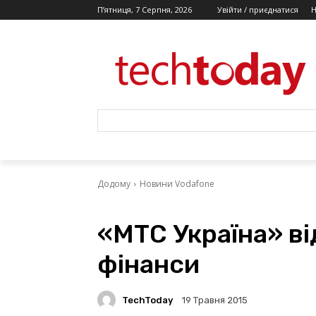
П’ятниця, 7 Серпня, 2026
Увійти / приєднатися
Додому
Новини Vodafone
«МТС Україна» ві
фінанси
TechToday
19 Травня 2015