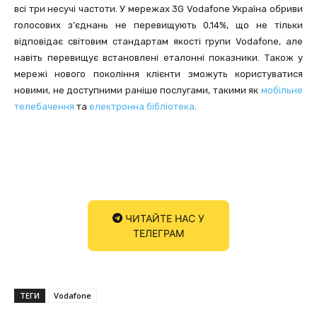
всі три несучі частоти. У мережах 3G Vodafone Україна обриви
голосових з’єднань не перевищують 0,14%, що не тільки
відповідає світовим стандартам якості групи Vodafone, але
навіть перевищує встановлені еталонні показники. Також у
мережі нового покоління клієнти зможуть користуватися
новими, не доступними раніше послугами, такими як
мобільне
телебачення
та
електронна бібліотека
.
ЧИТАЙТЕ НАС У
ТЕЛЕГРАМ
ТЕГИ
Vodafone