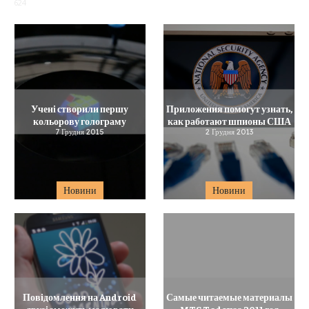
624
Учені створили першу
Приложения помогут узнать,
кольорову голограму
как работают шпионы США
7 Грудня 2015
2 Грудня 2013
Новини
Новини
Повідомлення на Android
Самые читаемые материалы
друзі зможуть малювати
MTS Today за 2011 год