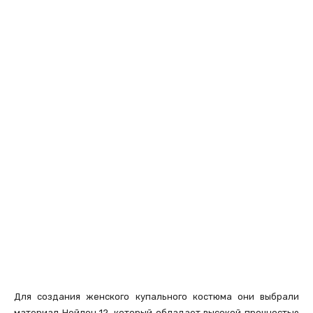
Для создания женского купального костюма они выбрали
материал Нейлон 12, который обладает высокой прочностью