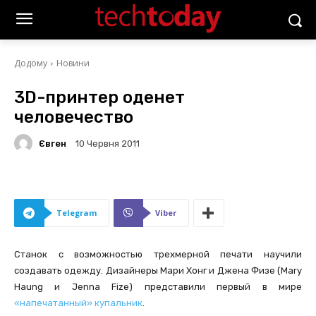
Додому
Новини
3D-принтер оденет
человечество
Євген
10 Червня 2011
Telegram
Viber
Станок с возможностью трехмерной печати научили
создавать одежду. Дизайнеры Мари Хонг и Джена Физе (Mary
Haung и Jenna Fize) представили первый в мире
«напечатанный» купальник
.