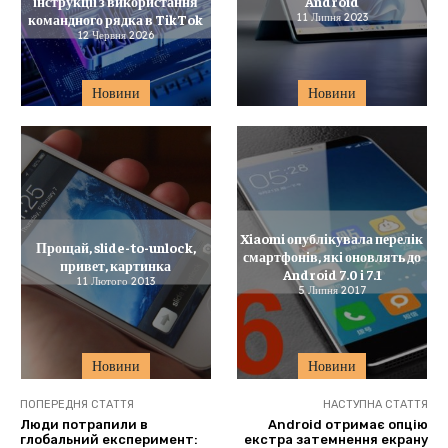
інструкції з використання
Android
командного рядка в TikTok
11 Липня 2023
12 Червня 2026
Новини
Новини
Xiaomi опублікувала перелік
Прощай, slide-to-unlock,
смартфонів, які оновлять до
привет, картинка
Android 7.0 і 7.1
11 Лютого 2013
5 Липня 2017
Новини
Новини
ПОПЕРЕДНЯ СТАТТЯ
НАСТУПНА СТАТТЯ
Люди потрапили в
Android отримає опцію
глобальний експеримент:
екстра затемнення екрану