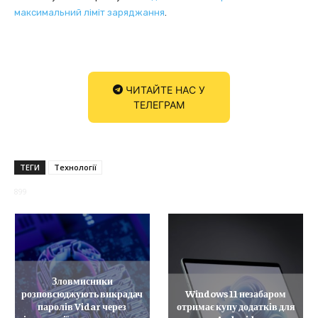
максимальний ліміт заряджання
.
ЧИТАЙТЕ НАС У
ТЕЛЕГРАМ
ТЕГИ
Технології
899
Зловмисники
розповсюджують викрадач
Windows 11 незабаром
паролів Vidar через
отримає купу додатків для