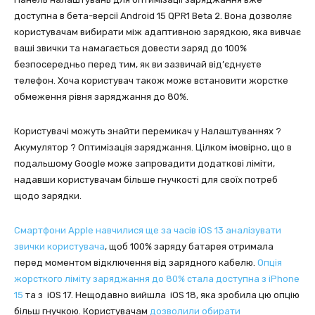
доступна в бета-версії Android 15 QPR1 Beta 2. Вона дозволяє
користувачам вибирати між адаптивною зарядкою, яка вивчає
ваші звички та намагається довести заряд до 100%
безпосередньо перед тим, як ви зазвичай від’єднуєте
телефон. Хоча користувач також може встановити жорстке
обмеження рівня заряджання до 80%.
Користувачі можуть знайти перемикач у Налаштуваннях ?
Акумулятор ? Оптимізація заряджання. Цілком імовірно, що в
подальшому Google може запровадити додаткові ліміти,
надавши користувачам більше гнучкості для своїх потреб
щодо зарядки.
Смартфони Apple навчилися ще за часів iOS 13 аналізувати
звички користувача
, щоб 100% заряду батарея отримала
перед моментом відключення від зарядного кабелю.
Опція
жорсткого ліміту заряджання до 80% стала доступна з iPhone
15
та з iOS 17. Нещодавно вийшла iOS 18, яка зробила цю опцію
більш гнучкою. Користувачам
дозволили обирати