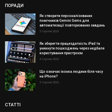
ПОРАДИ
Як створити персоналізованих
помічників Gemini Gems для
автоматизації повторюваних завдань
5 Серпня 2026
Як зберегти працездатність iPad та
уникнути пошкоджень через недбале
користування пристроєм
4 Серпня 2026
Що означає іконка людини біля часу
на iPhone?
3 Серпня 2026
СТАТТІ