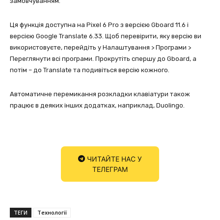
замовчуванням.
Ця функція доступна на Pixel 6 Pro з версією Gboard 11.6 і
версією Google Translate 6.33. Щоб перевірити, яку версію ви
використовуєте, перейдіть у Налаштування > Програми >
Переглянути всі програми. Прокрутіть спершу до Gboard, а
потім – до Translate та подивіться версію кожного.
Автоматичне перемикання розкладки клавіатури також
працює в деяких інших додатках, наприклад, Duolingo.
ЧИТАЙТЕ НАС У
ТЕЛЕГРАМ
ТЕГИ
Технології