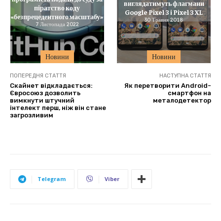
виглядатимуть флагмани
піратство коду
Google Pixel 3 і Pixel 3 XL
«безпрецедентного масштабу»
30 Травня 2018
7 Листопада 2022
Новини
Новини
ПОПЕРЕДНЯ СТАТТЯ
НАСТУПНА СТАТТЯ
Скайнет відкладається:
Як перетворити Android-
Євросоюз дозволить
смартфон на
вимкнути штучний
металодетектор
інтелект перш, ніж він стане
загрозливим
Telegram
Viber