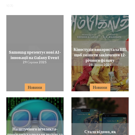
1070
Кіностудія використала ШІ,
Samsung презентує нові AI-
щоб змінити закінчення 12-
інновації на Galaxy Event
річного фільму
29 Серпня 2025
28 Липня 2025
Новини
Новини
На штучного інтелекта-
Стало відомо, як
програміста подали до суду за