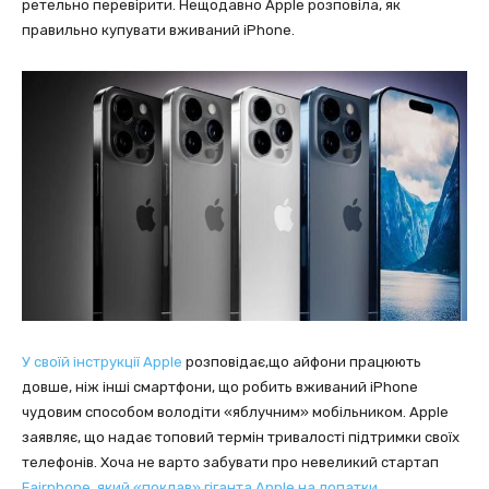
ретельно перевірити. Нещодавно Apple розповіла, як
правильно купувати вживаний iPhone.
У своїй інструкції Apple
розповідає,що айфони працюють
довше, ніж інші смартфони, що робить вживаний iPhone
чудовим способом володіти «яблучним» мобільником. Apple
заявляє, що надає топовий термін тривалості підтримки своїх
телефонів. Хоча не варто забувати про невеликий стартап
Fairphone, який «поклав» гіганта Apple на лопатки,