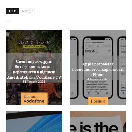
ТЕГИ
Історії
945
Спецвипуск «Друзі:
Apple розробляє
Возз’єднання» можна
повноцінного лікаря на базі
переглянути в підписці
iPhone
Amediateka на Vodafone TV
31 Березня 2025
31 Травня 2021
Новини
Vodafone
Новини