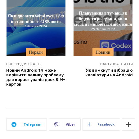
Планування в тумані: як
Як відновити Windows 11 без
будувати роадмапи, коли
інсталяційного USB носія
моделі змінюються щомісяця
3 Жовтня 2024
29 Червня 2026
Поради
Новини
ПОПЕРЕДНЯ СТАТТЯ
НАСТУПНА СТАТТЯ
Новий Android 14 може
Як вимкнути вібрацію
вирішити велику проблему
клавіатури на Android
для користувачів двох SIM-
карток
Telegram
Viber
Facebook