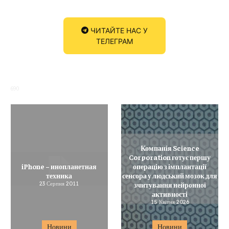
ЧИТАЙТЕ НАС У
ТЕЛЕГРАМ
690
Компанія Science
Corporation готує першу
iPhone – инопланетная
операцію з імплантації
техника
сенсора у людський мозок для
23 Серпня 2011
зчитування нейронної
активності
15 Квітня 2026
Новини
Новини