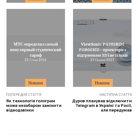
МТС определил самый
ViewSonic PG705HD і
популярный студенческий
PG800HD – проектори з
тариф
підтримкою 3D і не тільки
25 Січня 2012
27 Грудня 2017
Новини
Новини
ПОПЕРЕДНЯ СТАТТЯ
НАСТУПНА СТАТТЯ
Як технологія голограм
Дуров планував відключити
може незабаром замінити
Telegram в Україні та Росії,
відеодзвінки
але передумав