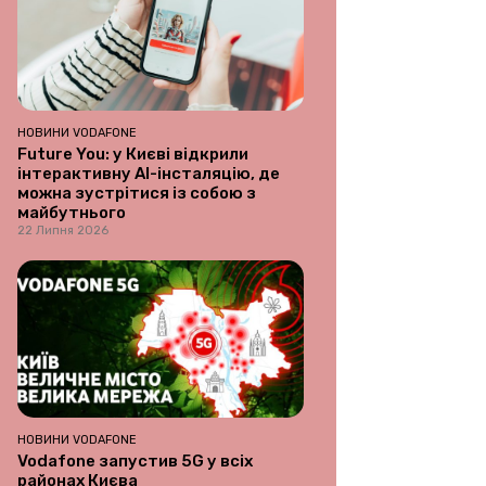
НОВИНИ VODAFONE
Future You: у Києві відкрили
інтерактивну AI-інсталяцію, де
можна зустрітися із собою з
майбутнього
22 Липня 2026
НОВИНИ VODAFONE
Vodafone запустив 5G у всіх
районах Києва