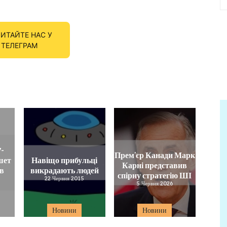
ИТАЙТЕ НАС У
ТЕЛЕГРАМ
7-
Премʼєр Канади Марк
шет
Навіщо прибульці
Карні представив
 в
викрадають людей
спірну стратегію ШІ
22 Червня 2015
5 Червня 2026
Новини
Новини