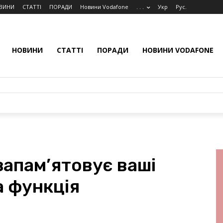
ВИНИ
СТАТТІ
ПОРАДИ
Новини Vodafone
. . .
Укр
Рус.
НОВИНИ
СТАТТІ
ПОРАДИ
НОВИНИ VODAFONE
 запам’ятовує ваші
а функція