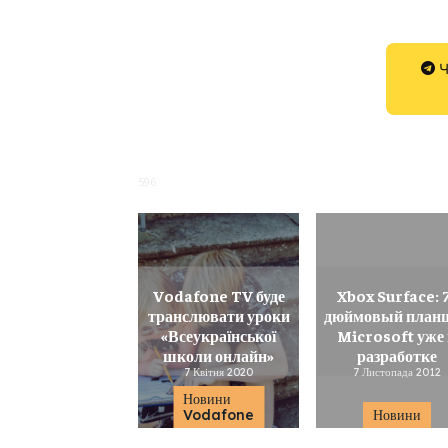
Ч
596
Vodafone TV буде
Xbox Surface: 
транслювати уроки
дюймовый план
«Всеукраїнської
Microsoft уже
школи онлайн»
разработке
7 Квітня 2020
7 Листопада 2012
Новини
Vodafone
Новини