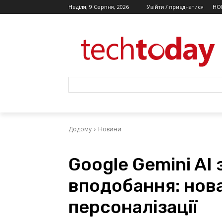
Неділя, 9 Серпня, 2026
Увійти / приєднатися
НО
Додому
Новини
Google Gemini AI
вподобання: нов
персоналізації