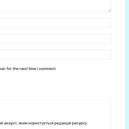
Ім'я:
E-
mail:
сайт:
ser for the next time I comment.
ий акаунт, яким користується редакція ресурсу