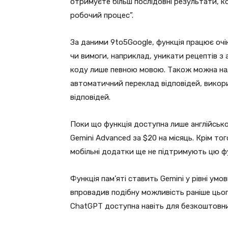
отримуєте більш послідовні результати, ко
робочий процес”.
За даними 9to5Google, функція працює очі
чи вимоги, наприклад, уникати рецептів з
коду лише певною мовою. Також можна на
автоматичний переклад відповідей, викор
відповідей.
Поки що функція доступна лише англійськ
Gemini Advanced за $20 на місяць. Крім тог
мобільні додатки ще не підтримують цю ф
Функція пам’яті ставить Gemini у рівні ум
впровадив подібну можливість раніше цього 
ChatGPT доступна навіть для безкоштовни