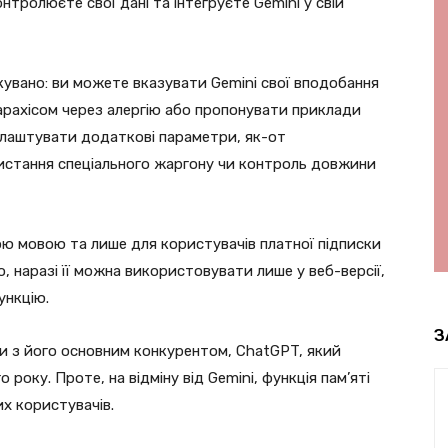
нтролюєте свої дані та інтегруєте Gemini у свій
кувано: ви можете вказувати Gemini свої вподобання
 арахісом через алергію або пропонувати приклади
лаштувати додаткові параметри, як-от
истання спеціального жаргону чи контроль довжини
ою мовою та лише для користувачів платної підписки
о, наразі її можна використовувати лише у веб-версії,
ункцію.
З
ови з його основним конкурентом, ChatGPT, який
року. Проте, на відміну від Gemini, функція пам’яті
х користувачів.