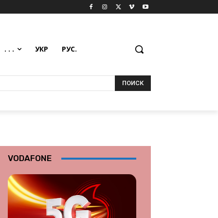
. . .
УКР
РУС.
ПОИСК
VODAFONE