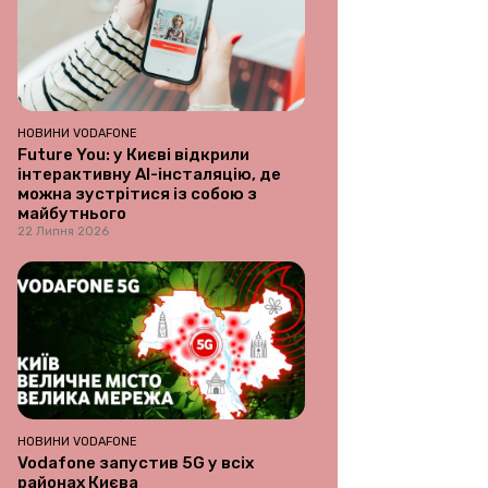
НОВИНИ VODAFONE
Future You: у Києві відкрили
інтерактивну AI-інсталяцію, де
можна зустрітися із собою з
майбутнього
22 Липня 2026
НОВИНИ VODAFONE
Vodafone запустив 5G у всіх
районах Києва