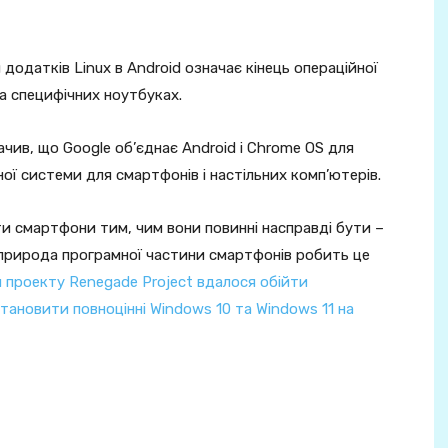
одатків Linux в Android означає кінець операційної
а специфічних ноутбуках.
ив, що Google об’єднає Android і Chrome OS для
ної системи для смартфонів і настільних комп’ютерів.
и смартфони тим, чим вони повинні насправді бути –
природа програмної частини смартфонів робить це
 проекту Renegade Project вдалося обійти
ановити повноцінні Windows 10 та Windows 11 на