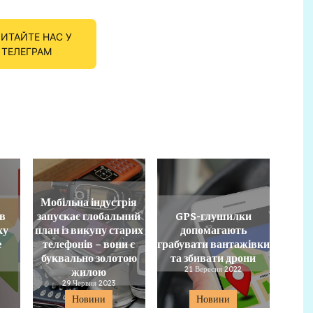
ИТАЙТЕ НАС У
ТЕЛЕГРАМ
Мобільна індустрія
ів
запускає глобальний
GPS-глушилки
ку
план із викупу старих
допомагають
e
телефонів – вони є
грабувати вантажівки
буквально золотою
та збивати дрони
жилою
21 Вересня 2022
29 Червня 2023
Новини
Новини