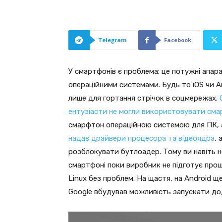
Telegram
Facebook
У смартфонів є проблема: це потужні апа
операційними системами. Будь то iOS чи An
лише для гортання стрічок в соцмережах.
ентузіасти не могли використовувати сма
смарфтон операційною системою для ПК, а
надає драйвери процесора та відеоядра
,
розблокувати бутлоадер. Тому ви навіть 
смартфоні поки виробник не підготує про
Linux без проблем. На щастя, на Android щ
Google вбудував можливість запускати дод