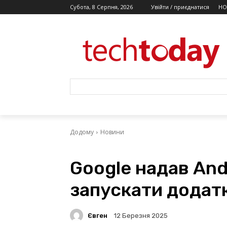
Субота, 8 Серпня, 2026
Увійти / приєднатися
НО
Додому
Новини
Google надав And
запускати додатк
Євген
12 Березня 2025