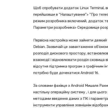
Щоб спробувати додаток Linux Terminal, 
перейшовши в “Налаштування”> “Про телефон
режим розробника включений, додаток те
Параметри розробника> Середовище розр
Первісна настройка може зайняти деякий 
Debian. Зазвичай це завантаження об’ємом
розподіл дискового простору, встановлю
взаємодії і відновлювати розділ сховища в
відсутня підтримка програм з графічним і
потрібно буде дочекатися Android 16.
За словами фахівця з Android Мишаля Рахм
настільну операційну систему , і для цьог
методами введення даних з ПК і параметри
інструменти управління зовнішнім відображ