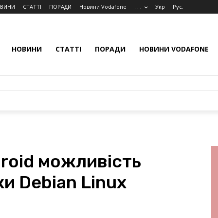
ВИНИ
СТАТТІ
ПОРАДИ
Новини Vodafone
. . .
Укр
Рус.
НОВИНИ
СТАТТІ
ПОРАДИ
НОВИНИ VODAFONE
roid можливість
и Debian Linux