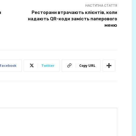
НАСТУПНА СТАТТЯ
в
Ресторани втрачають клієнтів, коли
надають QR-коди замість паперового
меню
Facebook
Twitter
Copy URL