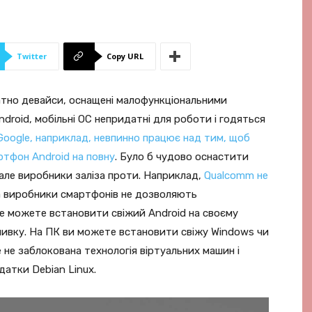
Twitter
Copy URL
ратно девайси, оснащені малофункціональними
droid, мобільні ОС непридатні для роботи і годяться
Google, наприклад, невпинно працює над тим, щоб
ртфон Android на повну
. Було б чудово оснастити
ле виробники заліза проти. Наприклад,
Qualcomm не
 а виробники смартфонів не дозволяють
не можете встановити свіжий Android на своєму
шивку. На ПК ви можете встановити свіжу Windows чи
е не заблокована технологія віртуальних машин і
атки Debian Linux.