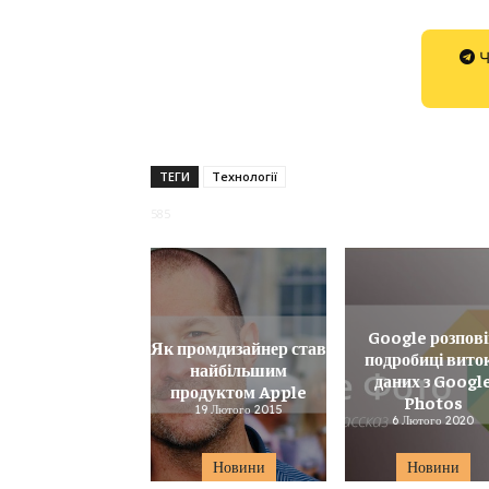
Ч
ТЕГИ
Технології
585
Google розпов
Як промдизайнер став
подробиці вито
найбільшим
даних з Googl
продуктом Apple
Photos
19 Лютого 2015
6 Лютого 2020
Новини
Новини