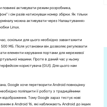
ви повинні активувати режим розробника,
і” і сім разів натиснувши номер збірки. Як тільки
рміналу можна активувати через Налаштування>
обки Linux.
час, оскільки для цього необхідно завантажити
 500 МБ. Після установки він дозволяє регулювати
вати елементи керування портами для мережевої
іртуальної машини. Проте в даний час у ньому
нтерфейсом користувача (GUI). Для цього нам
ана, Google хоче перетворити Android повноцінну
о необхідно поліпшити її роботу з традиційними
 відображення. Тому Google зараз тестує нові
енням в Android 16, які наближають Android до інших