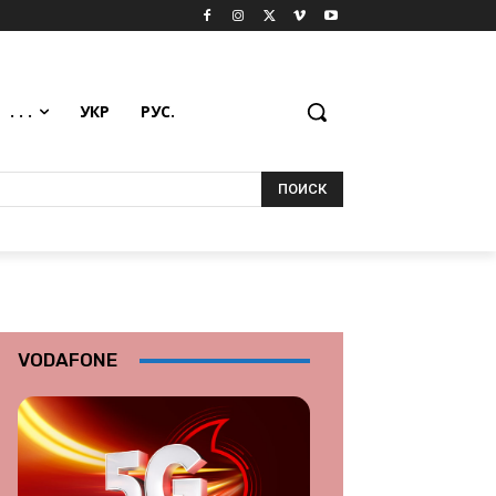
. . .
УКР
РУС.
ПОИСК
VODAFONE