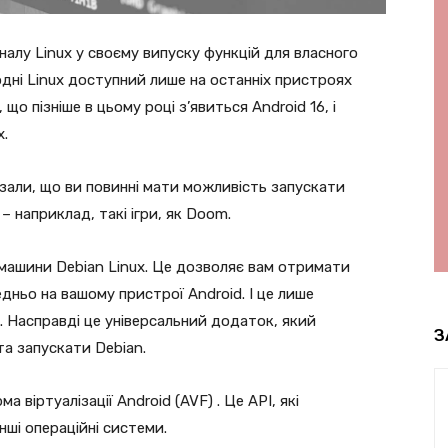
алу Linux у своєму випуску функцій для власного
одні Linux доступний лише на останніх пристроях
, що пізніше в цьому році з’явиться Android 16, і
x.
азали, що ви повинні мати можливість запускати
 – наприклад, такі ігри, як Doom.
 машини Debian Linux. Це дозволяє вам отримати
ньо на вашому пристрої Android. І це лише
. Насправді це універсальний додаток, який
З
а запускати Debian.
 віртуалізації Android (AVF) . Це API, які
нші операційні системи.