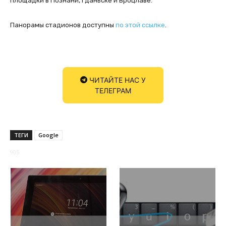
площадки в Познани, Гданьске и Вроцлаве.
Панорамы стадионов доступны
по этой ссылке
.
ЧИТАЙТЕ НАС У
ТЕЛЕГРАМ
ТЕГИ
Google
905