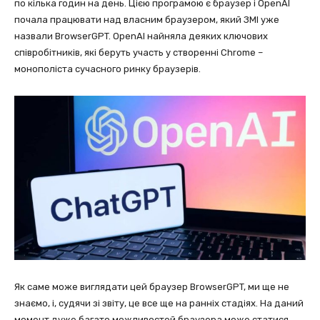
по кілька годин на день. Цією програмою є браузер і OpenAI
почала працювати над власним браузером, який ЗМІ уже
назвали BrowserGPT. OpenAI найняла деяких ключових
співробітників, які беруть участь у створенні Chrome –
монополіста сучасного ринку браузерів.
Як саме може виглядати цей браузер BrowserGPT, ми ще не
знаємо, і, судячи зі звіту, це все ще на ранніх стадіях. На даний
момент дуже багато можливостей браузера може статися