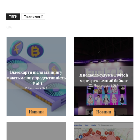
ТЕГИ
Технології
686
Відеокарти після майнінгу
X подає до суду на Twitch
мають меншу продуктивність
через рекламний бойкот
– Palit
21 Листопада 2024
2 Серпня 2021
Новини
Новини