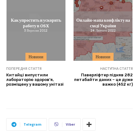
Как упростить и ускорить
Онлайн-мапа конфлікту на
работу в OS X
сході України
3 Вересня 2012
24 Лютого 2022
Новини
Новини
ПОПЕРЕДНЯ СТАТТЯ
НАСТУПНА СТАТТЯ
Китайці випустили
Паверліфтер підняв 282
лабораторію здоров’я,
петабайти даних – це дуже
розміщену у вашому унітазі
важко (452 кг)
Telegram
Viber