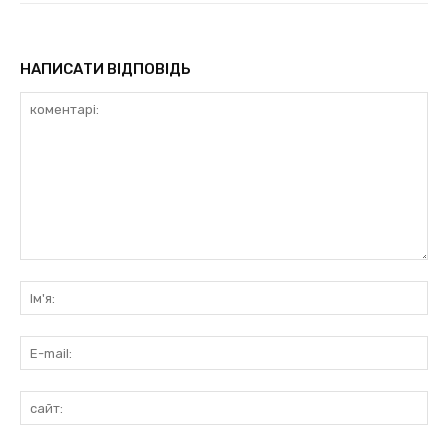
НАПИСАТИ ВІДПОВІДЬ
коментарі:
Ім'
E-
mai
сай