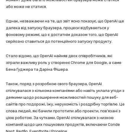
або може не статися.
Однак, незважаючи на те, що звіт ясно показує, що OpenAI ще
далека від запуску браузера, процеси відбуваються у
фоновому режимі, що є достатнім доказом того, що OpenAI
серйозно ставиться до потенційного запуску продукту.
Стало відомо, що OpenAI найняв двох співробітників, які
зіграли важливу роль у створенні Chrome для Google, а саме
Бена Гуджера та Даріна Фішера.
Також, поряд з розробкою свого браузера, OpenAI
спілкувалася з кількома компаніями або навіть уклала угоди з
деякими щодо розширення можливостей пошуку для веб-
сайтів про подорожі, їжу, нерухомість і роздрібну торгівлю. Це
слова людей, які бачили прототипи або проекти, пов’язані з
цією роботою. За чутками, OpenAI спілкувалася з низкою
компаній щодо цих пошукових продуктів, включаючи Conde
Nast, Redfin, Eventbrite і Priceline.