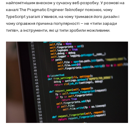
найпомітнішим внеском у сучасну веб‑розробку. У розмові на
каналі The Pragmatic Engineer Гейлсберг пояснює, чому
TypeScript узагалі з’явився, на чому тримався його дизайн і
чому справжня причина популярності — не «типи заради
типів», а інструменти, які ці типи зробили можливими.