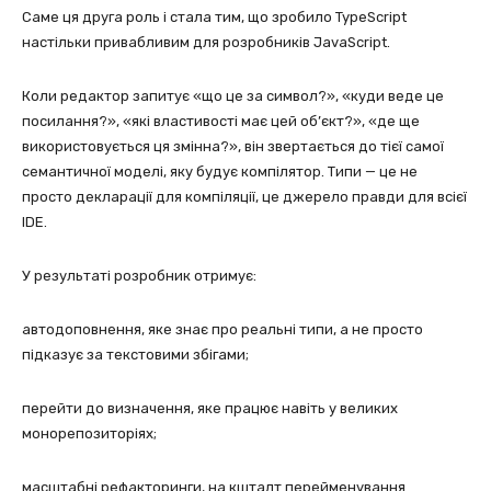
Саме ця друга роль і стала тим, що зробило TypeScript
настільки привабливим для розробників JavaScript.
Коли редактор запитує «що це за символ?», «куди веде це
посилання?», «які властивості має цей об’єкт?», «де ще
використовується ця змінна?», він звертається до тієї самої
семантичної моделі, яку будує компілятор. Типи — це не
просто декларації для компіляції, це джерело правди для всієї
IDE.
У результаті розробник отримує:
автодоповнення, яке знає про реальні типи, а не просто
підказує за текстовими збігами;
перейти до визначення, яке працює навіть у великих
монорепозиторіях;
масштабні рефакторинги, на кшталт перейменування