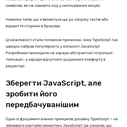
символів, які не ламають код у несподіваних місцях;
помилки типів, що з’являються ще до запуску тестів або
відкриття сторінки в браузері.
Ці можливості стали головною причиною, чому TypeScript так
швидко набрав популярність у спільноті JavaScript.
Розробники приходили не заради абстрактної «строгішої
типізації», а заради відчутного щоденного комфорту в
редакторі.
Зберегти JavaScript, але
зробити його
передбачуванішим
Один із фундаментальних принципів дизайну TypeScript — не
змінювати рантайм‑семантику JavaScript. Це означає, що