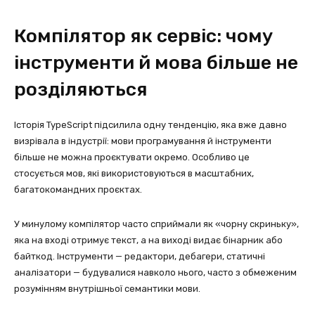
Компілятор як сервіс: чому
інструменти й мова більше не
розділяються
Історія TypeScript підсилила одну тенденцію, яка вже давно
визрівала в індустрії: мови програмування й інструменти
більше не можна проєктувати окремо. Особливо це
стосується мов, які використовуються в масштабних,
багатокомандних проєктах.
У минулому компілятор часто сприймали як «чорну скриньку»,
яка на вході отримує текст, а на виході видає бінарник або
байткод. Інструменти — редактори, дебагери, статичні
аналізатори — будувалися навколо нього, часто з обмеженим
розумінням внутрішньої семантики мови.