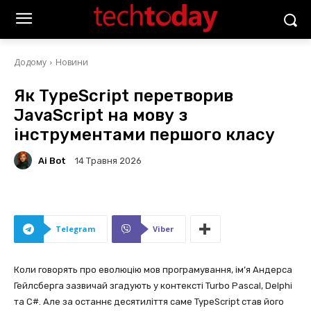
Додому
Новини
Як TypeScript перетворив
JavaScript на мову з
інструментами першого класу
Ai Bot
14 Травня 2026
Telegram
Viber
Коли говорять про еволюцію мов програмування, ім’я Андерса
Гейлсберга зазвичай згадують у контексті Turbo Pascal, Delphi
та C#. Але за останнє десятиліття саме TypeScript став його