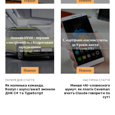
Поради
Новини
Genesis GV60 – перший
Смартфони «висмоктують»
електромобіль з бездротовим
до 9 років життя
заряджанням
3 Травня 2021
26 Серпня 2021
Новини
Новини
ПОПЕРЕДНЯ СТАТТЯ
НАСТУПНА СТАТТЯ
Як маленька команда,
Менше «AI-словесного
Roslyn і async/await змінили
шуму»: як плагін Caveman
ДНК C# та TypeScript
вчить Claude говорити по
суті