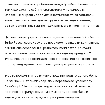
Ключова ставка, яку зробила команда TypeScript, полягала в
тому, що сама по собі типова система — не самоціль.
Справжній виграш у продуктивності з’являється тоді, коли
типи стають основою для інструментів: автодоповнення,
рефакторингів, навігації по коду, раннього виявлення помилок.
Ця логіка перегукується з попередніми проєктами Гейлсберга.
Turbo Pascal свого часу став проривом не лише як компілятор,
а як цілісне середовище: редактор, компілятор, рантайм,
інтерактивний цикл розробки — все в одному продукті. У
TypeScript ця ідея отримала нове втілення: мова і компілятор
одразу задумувалися як основа для «розумного» редактора.
TypeScript-компілятор виконує подвійну роль. З одного боку,
це звичайний транспайлер, який перетворює TypeScript у
JavaScript. З іншого — це language service, сервіс мови, що
постійно підтримує семантичну модель кодової бази й
відповідає на запити редактора в реальному часі.