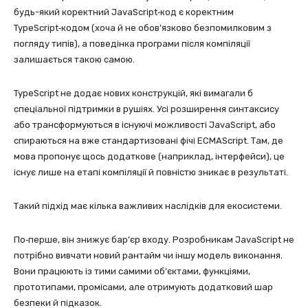
будь-який коректний JavaScript‑код є коректним
TypeScript‑кодом (хоча й не обов’язково безпомилковим з
погляду типів), а поведінка програми після компіляції
залишається такою самою.
TypeScript не додає нових конструкцій, які вимагали б
спеціальної підтримки в рушіях. Усі розширення синтаксису
або трансформуються в існуючі можливості JavaScript, або
спираються на вже стандартизовані фічі ECMAScript. Там, де
мова пропонує щось додаткове (наприклад, інтерфейси), це
існує лише на етапі компіляції й повністю зникає в результаті.
Такий підхід має кілька важливих наслідків для екосистеми.
По‑перше, він знижує бар’єр входу. Розробникам JavaScript не
потрібно вивчати новий рантайм чи іншу модель виконання.
Вони працюють із тими самими об’єктами, функціями,
прототипами, промісами, але отримують додатковий шар
безпеки й підказок.