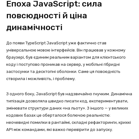
Епоха JavaScript: сила
повсюдності й ціна
динамічності
До появи TypeScript JavaScript уже фактично став
універсальною мовою інтерфейсів. Він працював у кожному
браузері, був єдиним реальним варіантом для клієнтського
коду і поступово проникав на сервер, у мобільні гібридні
застосунки та десктопні оболонки. Саме ця повсюдність
створила і можливість, і проблему.
З одного боку, JavaScript був надзвичайно гнучким. Динамічна
типізація дозволяла швидко писати код, експериментувати,
змінювати структури даних «на льоту». З іншого — у великих
кодових базах це оберталося болючою реальністю:
неочевидні помилки в рантаймі, складні рефакторинги, крихкі
API між командами, які важко перевірити до запуску.