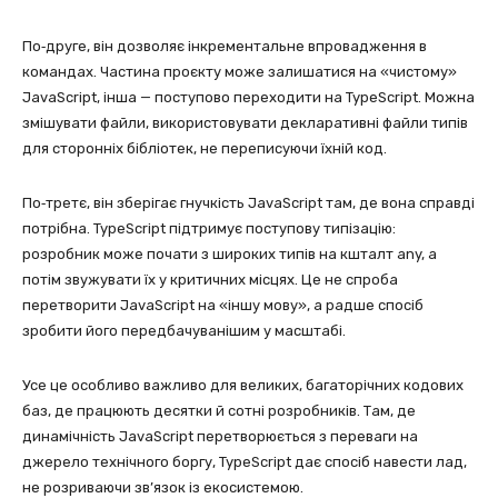
По‑друге, він дозволяє інкрементальне впровадження в
командах. Частина проєкту може залишатися на «чистому»
JavaScript, інша — поступово переходити на TypeScript. Можна
змішувати файли, використовувати декларативні файли типів
для сторонніх бібліотек, не переписуючи їхній код.
По‑третє, він зберігає гнучкість JavaScript там, де вона справді
потрібна. TypeScript підтримує поступову типізацію:
розробник може почати з широких типів на кшталт any, а
потім звужувати їх у критичних місцях. Це не спроба
перетворити JavaScript на «іншу мову», а радше спосіб
зробити його передбачуванішим у масштабі.
Усе це особливо важливо для великих, багаторічних кодових
баз, де працюють десятки й сотні розробників. Там, де
динамічність JavaScript перетворюється з переваги на
джерело технічного боргу, TypeScript дає спосіб навести лад,
не розриваючи зв’язок із екосистемою.