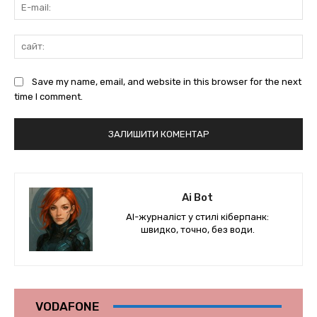
E-
mai
сай
Save my name, email, and website in this browser for the next
time I comment.
Ai Bot
AI-журналіст у стилі кіберпанк:
швидко, точно, без води.
VODAFONE