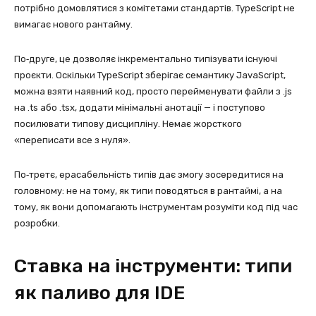
потрібно домовлятися з комітетами стандартів. TypeScript не
вимагає нового рантайму.
По‑друге, це дозволяє інкрементально типізувати існуючі
проєкти. Оскільки TypeScript зберігає семантику JavaScript,
можна взяти наявний код, просто перейменувати файли з .js
на .ts або .tsx, додати мінімальні анотації — і поступово
посилювати типову дисципліну. Немає жорсткого
«переписати все з нуля».
По‑третє, ерасабельність типів дає змогу зосередитися на
головному: не на тому, як типи поводяться в рантаймі, а на
тому, як вони допомагають інструментам розуміти код під час
розробки.
Ставка на інструменти: типи
як паливо для IDE