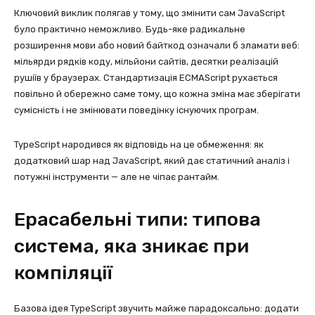
Ключовий виклик полягав у тому, що змінити сам JavaScript
було практично неможливо. Будь-яке радикальне
розширення мови або новий байткод означали б зламати веб:
мільярди рядків коду, мільйони сайтів, десятки реалізацій
рушіїв у браузерах. Стандартизація ECMAScript рухається
повільно й обережно саме тому, що кожна зміна має зберігати
сумісність і не змінювати поведінку існуючих програм.
TypeScript народився як відповідь на це обмеження: як
додатковий шар над JavaScript, який дає статичний аналіз і
потужні інструменти — але не чіпає рантайм.
Ерасабельні типи: типова
система, яка зникає при
компіляції
Базова ідея TypeScript звучить майже парадоксально: додати