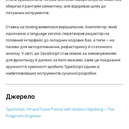
зберігає її рантайм‑семантику, але відкриває шлях до
потужних інструментів.
Ставка на tooling виявилася вирішальною. Компілятор, який
одночасно є language service, перетворив редактор на
головний інтерфейс до складних кодових баз, а типи — на
паливо для автодоповнення, рефакторингу й статичного
аналізу. У світі, де JavaScript став мовою за замовчуванням
для фронтенду й далеко за його межами, саме це поєднання
зручності й сумісності зробило TypeScript одним із
найвпливовіших інструментів сучасної розробки.
Джерело
TypeScript, C# and Turbo Pascal with Anders Hejlsberg — The
Pragmatic Engineer