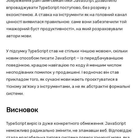
Збереження рантайм‑семантики JavaScript дозволило
впроваджувати TypeScript поступово, без розриву з
екосистемою. А ставка на інструменти як на головний канал
цінності виявилася правильною: саме вони забезпечили той
«мажорний буст продуктивності», на який розраховували
автори мови.
У підсумку TypeScript став не стільки «іншою мовою», скільки
новим способом писати JavaScript — із передбачуванішою
поведінкою, кращою навігацією по коду й меншим числом
несподіваних помилок у продакшені. І водночас він став
прикладом того, як сучасні мови мають проєктуватися в
тісному зв’язку з інструментами, а не як абстрактні формальні
системи.
Висновок
TypeScript виріс із дуже конкретного обмеження: JavaScript
неможливо радикально змінити, не зламавши веб. Відповіддю
стала ерасабельна типова система поверх існуючої мови, яка