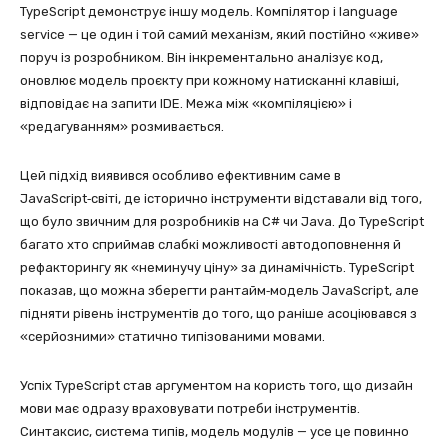
TypeScript демонструє іншу модель. Компілятор і language
service — це один і той самий механізм, який постійно «живе»
поруч із розробником. Він інкрементально аналізує код,
оновлює модель проєкту при кожному натисканні клавіші,
відповідає на запити IDE. Межа між «компіляцією» і
«редагуванням» розмивається.
Цей підхід виявився особливо ефективним саме в
JavaScript‑світі, де історично інструменти відставали від того,
що було звичним для розробників на C# чи Java. До TypeScript
багато хто сприймав слабкі можливості автодоповнення й
рефакторингу як «неминучу ціну» за динамічність. TypeScript
показав, що можна зберегти рантайм‑модель JavaScript, але
підняти рівень інструментів до того, що раніше асоціювався з
«серйозними» статично типізованими мовами.
Успіх TypeScript став аргументом на користь того, що дизайн
мови має одразу враховувати потреби інструментів.
Синтаксис, система типів, модель модулів — усе це повинно