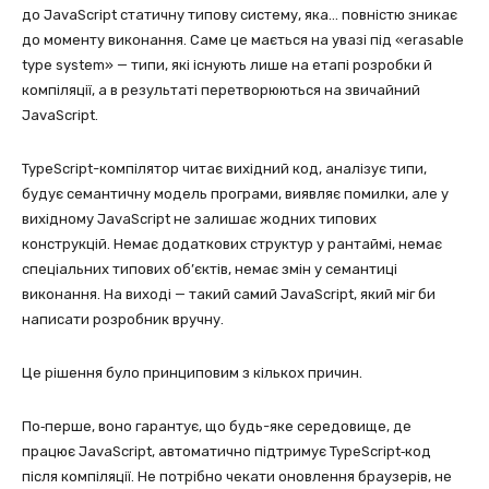
до JavaScript статичну типову систему, яка… повністю зникає
до моменту виконання. Саме це мається на увазі під «erasable
type system» — типи, які існують лише на етапі розробки й
компіляції, а в результаті перетворюються на звичайний
JavaScript.
TypeScript-компілятор читає вихідний код, аналізує типи,
будує семантичну модель програми, виявляє помилки, але у
вихідному JavaScript не залишає жодних типових
конструкцій. Немає додаткових структур у рантаймі, немає
спеціальних типових об’єктів, немає змін у семантиці
виконання. На виході — такий самий JavaScript, який міг би
написати розробник вручну.
Це рішення було принциповим з кількох причин.
По‑перше, воно гарантує, що будь-яке середовище, де
працює JavaScript, автоматично підтримує TypeScript‑код
після компіляції. Не потрібно чекати оновлення браузерів, не