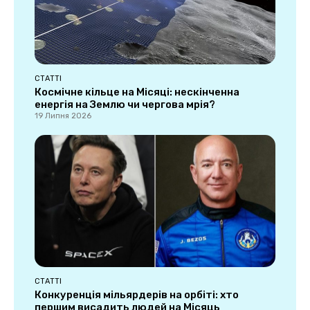
СТАТТІ
Космічне кільце на Місяці: нескінченна
енергія на Землю чи чергова мрія?
19 Липня 2026
СТАТТІ
Конкуренція мільярдерів на орбіті: хто
першим висадить людей на Місяць