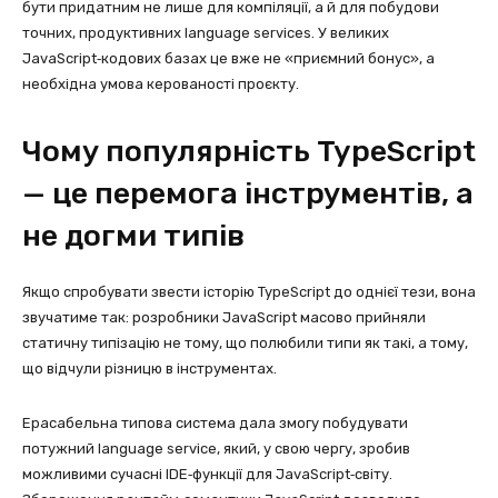
бути придатним не лише для компіляції, а й для побудови
точних, продуктивних language services. У великих
JavaScript‑кодових базах це вже не «приємний бонус», а
необхідна умова керованості проєкту.
Чому популярність TypeScript
— це перемога інструментів, а
не догми типів
Якщо спробувати звести історію TypeScript до однієї тези, вона
звучатиме так: розробники JavaScript масово прийняли
статичну типізацію не тому, що полюбили типи як такі, а тому,
що відчули різницю в інструментах.
Ерасабельна типова система дала змогу побудувати
потужний language service, який, у свою чергу, зробив
можливими сучасні IDE‑функції для JavaScript‑світу.