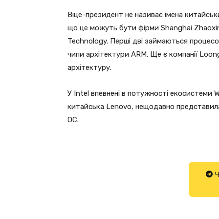
Віце-президент не називає імена китайськ
що це можуть бути фірми Shanghai Zhaoxin
Technology. Перші дві займаються процесор
чипи архітектури ARM. Ще є компанії Loong
архітектуру.
У Intel впевнені в потужності екосистеми W
китайська Lenovo, нещодавно представил
ОС.
Ч