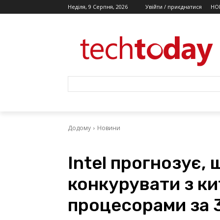
Неділя, 9 Серпня, 2026
Увійти / приєднатися
НО
Додому
Новини
Intel прогнозує,
конкурувати з к
процесорами за 3