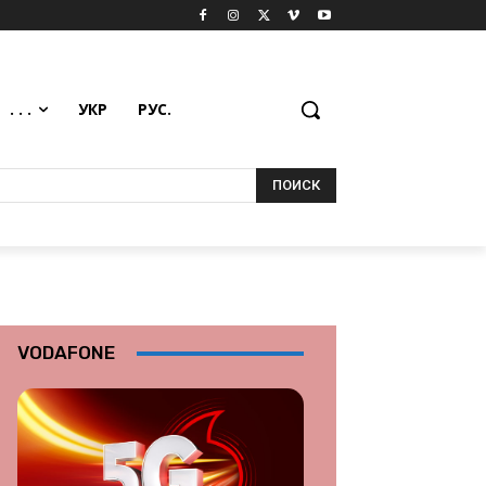
. . .
УКР
РУС.
ПОИСК
VODAFONE