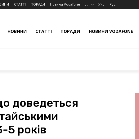
ВИНИ
СТАТТІ
ПОРАДИ
Новини Vodafone
. . .
Укр
Рус.
НОВИНИ
СТАТТІ
ПОРАДИ
НОВИНИ VODAFONE
 що доведеться
итайськими
-5 років