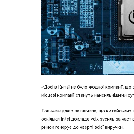
«Досі в Китаї не було жодної компанії, що 
місцеві компанії стануть найсильнішими су
Топ-менеджер зазначила, що китайських в
оскільки Intel докладе усіх зусиль за час
ринок генерує до чверті всієї виручки.