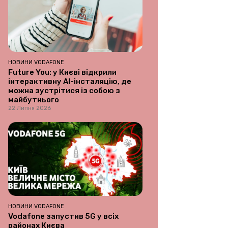
НОВИНИ VODAFONE
Future You: у Києві відкрили
інтерактивну AI-інсталяцію, де
можна зустрітися із собою з
майбутнього
22 Липня 2026
НОВИНИ VODAFONE
Vodafone запустив 5G у всіх
районах Києва