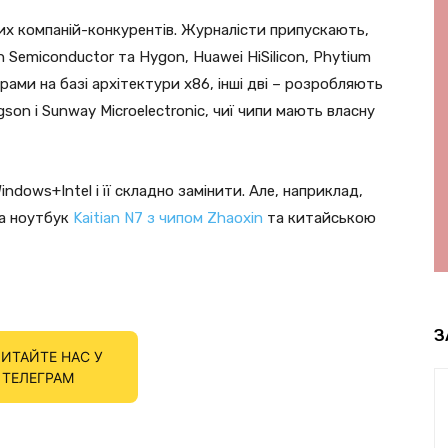
их компаній-конкурентів. Журналісти припускають,
 Semiconductor та Hygon, Huawei HiSilicon, Phytium
ами на базі архітектури x86, інші дві – розробляють
son і Sunway Microelectronic, чиї чипи мають власну
indows+Intel і її складно замінити. Але, наприклад,
а ноутбук
Kaitian N7 з чипом Zhaoxin
та китайською
З
ИТАЙТЕ НАС У
ТЕЛЕГРАМ