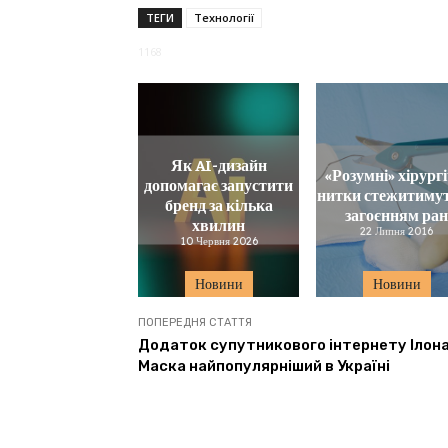
ТЕГИ
Технології
1168
Як AI-дизайн
«Розумні» хірургі
допомагає запустити
нитки стежитимут
бренд за кілька
загоєнням ра
хвилин
22 Липня 2016
10 Червня 2026
Новини
Новини
ПОПЕРЕДНЯ СТАТТЯ
Додаток супутникового інтернету Ілон
Маска найпопулярніший в Україні