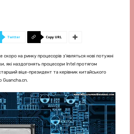
Twitter
Copy URL
же скоро на ринку процесорів з’являться нові потужні
и, які наздогонять процесори Intel протягом
старший віце-президент та керівник китайського
ю Guancha.cn.