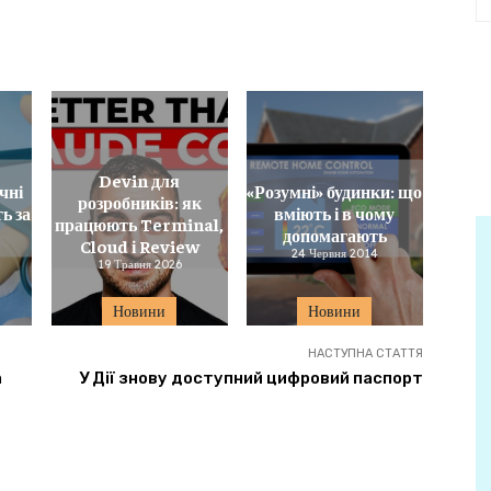
Devin для
чні
«Розумні» будинки: що
розробників: як
ь за
вміють і в чому
працюють Terminal,
н
допомагають
Cloud і Review
24 Червня 2014
19 Травня 2026
Новини
Новини
НАСТУПНА СТАТТЯ
а
У Дії знову доступний цифровий паспорт