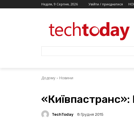
Неділя, 9 Серпня, 2026
Увійти / приєднатися
НО
Додому
Новини
«Київпастранс»:
TechToday
8 Грудня 2015