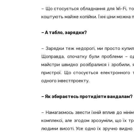
– Що стосується обладнання для Wi-Fi, т
коштують майже копійки. Їхні ціни можна 
– А табло, зарядки?
– Зарядки теж недорогі, ми просто купил
Щоправда, спочатку були проблеми – од
майстри швидко розібралися і зробили, я
пристрої. Що стосується електронного т
одного інвестпроекту.
– Як збираєтесь протидіяти вандалам?
– Намагаємось звести їхній вплив до міні
комплексі, але згодом зрозуміли, що їх тр
людини висоті. Усе одно їх зручно видно 