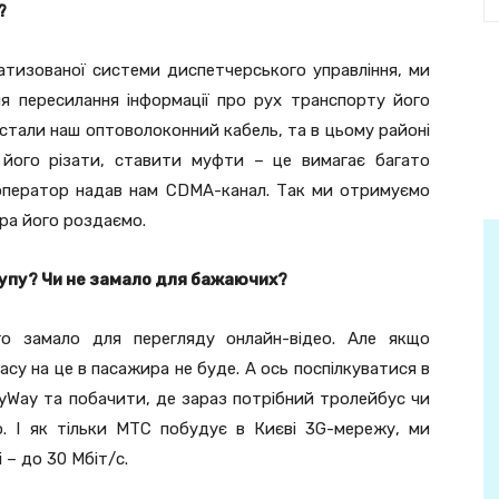
?
тизованої системи диспетчерського управління, ми
я пересилання інформації про рух транспорту його
истали наш оптоволоконний кабель, та в цьому районі
 його різати, ставити муфти – це вимагає багато
 оператор надав нам CDMA-канал. Так ми отримуємо
ра його роздаємо.
упу? Чи не замало для бажаючих?
го замало для перегляду онлайн-відео. Але якщо
су на це в пасажира не буде. А ось поспілкуватися в
Way та побачити, де зараз потрібний тролейбус чи
о. І як тільки МТС побудує в Києві 3G-мережу, ми
 – до 30 Мбіт/с.