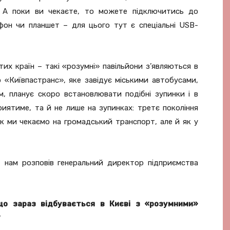
 А поки ви чекаєте, то можете підключитись до
фон чи планшет – для цього тут є спеціальні USB-
их країн – такі «розумні» павільйони з’являються в
 «Київпастранс», яке завідує міськими автобусами,
, планує скоро встановлювати подібні зупинки і в
риятиме, та й не лише на зупинках: третє покоління
 як ми чекаємо на громадський транспорт, але й як у
, нам розповів генеральний директор підприємства
що зараз відбувається в Києві з «розумними»
?