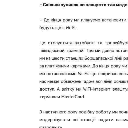
– Скільки зупинок ви плануєте так мод
– До кінця року ми плануємо встановити 
будуть ще з Wi-Fi.
Це стосується автобусів та тролейбусі
швидкісний трамвай. Там ми давно встанов
ми на шести станціях Борщагівської лінії 
за платіжними картками. До кінця року ми п
ми встановлюємо Wi-Fi, що покриває весь
нас немає обмежень, адже вся лінія оснащ
доступ. А влітку ми WiFi-інтернет влаштув
термінали MasterCard.
З наступного року подібну роботу ми почн
модернізувати всі станції: надати нашим
«зарядки».