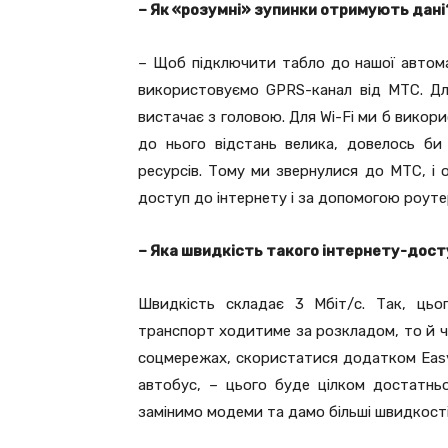
– Як «розумні» зупинки отримують дані
– Щоб підключити табло до нашої автома
використовуємо GPRS-канал від МТС. Дл
вистачає з головою. Для Wi-Fi ми б викор
до нього відстань велика, довелось би
ресурсів. Тому ми звернулися до МТС, і
доступ до інтернету і за допомогою роуте
– Яка швидкість такого інтернету-дост
Швидкість складає 3 Мбіт/с. Так, цьо
транспорт ходитиме за розкладом, то й ча
соцмережах, скористатися додатком Easy
автобус, – цього буде цілком достатнь
замінимо модеми та дамо більші швидкості