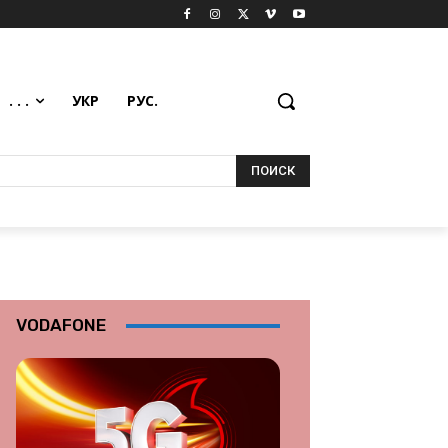
. . .
УКР
РУС.
ПОИСК
VODAFONE