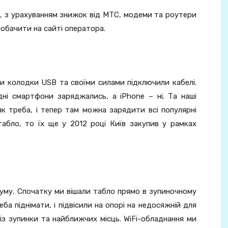
о, з урахуванням знижок від МТС, модеми та роутери
побачити на сайті оператора.
и колодки USB та своїми силами підключили кабелі.
ні смартфони заряджались, а iPhоne – ні. Та наші
к треба, і тепер там можна зарядити всі популярні
абло, то їх ще у 2012 році Київ закупив у рамках
муму. Спочатку ми вішали табло прямо в зупиночному
еба піднімати, і підвісили на опорі на недосяжній для
із зупинки та найближчих місць. WiFi-обладнання ми