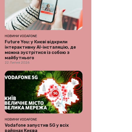
НОВИНИ VODAFONE
Future You: у Києві відкрили
інтерактивну AI-інсталяцію, де
можна зустрітися із собою з
майбутнього
22 Липня 2026
НОВИНИ VODAFONE
Vodafone запустив 5G у всіх
районах Києва