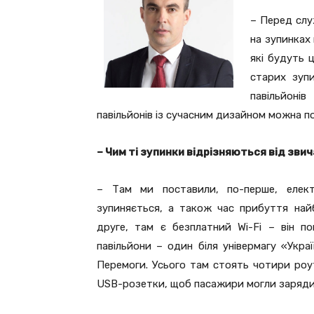
– Перед слу
на зупинках
які будуть 
старих зупи
павільйоні
павільйонів із сучасним дизайном можна п
– Чим ті зупинки відрізняються від зви
– Там ми поставили, по-перше, елек
зупиняється, а також час прибуття най
друге, там є безплатний Wi-Fi – він п
павільйони – один біля універмагу «Укр
Перемоги. Усього там стоять чотири роу
USB-розетки, щоб пасажири могли заряди