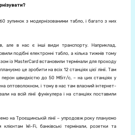
ернізувати?
60 зупинок з модернізованими табло, і багато з них
в, але в нас є інші види транспорту. Наприклад,
или подібні електронні табло, а кілька тижнів тому
разом із MasterCard встановили термінали для проходу
лануємо це зробити на всіх 12 станціях цієї лінії. Там
 перон швидкістю до 50 Мбіт/с, – на цих станціях у
ена оптоволокном, і тому в нас там власний інтернет-
али на всій лінії фунікулера і на станціях поставили
емо на Троєщинській лінії – упродовж року плануємо
 клієнтам Wi-Fi, банківські термінали, розетки та