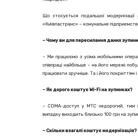
Що стосується подальшої модернізації 
«Київпастранс» – комунальне підприємств
– Чому ви для пересилання даних зупин
– Ми працюємо з усіма мобільними операт
співпраці найбільше – на його мережі поб
працювати зручніше. Та і його покриттям і
– Як дорого коштує Wi-Fi на зупинках?
– CDMA-доступ у МТС недорогий, тим п
випадку виходить близько 100 грн на зупин
– Скільки взагалі коштує модернізація?