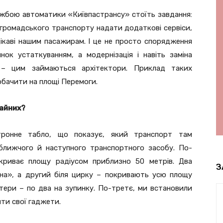
жбою автоматики «Київпастрансу» стоїть завдання:
 громадського транспорту надати додаткові сервіси,
цікаві нашим пасажирам. І це не просто спорядження
нок устаткуванням, а модернізація і навіть заміна
в – цим займаються архітектори. Приклад таких
обачити на площі Перемоги.
чайних?
тронне табло, що показує, який транспорт там
ближчого й наступного транспортного засобу. По-
окриває площу радіусом приблизно 50 метрів. Два
З
аїна», а другий біля цирку – покривають усю площу
тери – по два на зупинку. По-третє, ми встановили
ти свої гаджети.